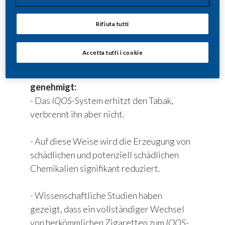
würden, ist. IQOS ist das erste und einzige
elektronische nikotinhaltige Produkt, dem
Rifiuta tutti
im Rahmen des MRTP-Verfahrens der FDA
ein Vermarktungsbescheid erteilt wird.
Accetta tutti i cookie
Die FDA hat die Vermarktung von
IQOS
mit den folgenden Informationen
genehmigt:
- Das
IQOS
-System erhitzt den Tabak,
verbrennt ihn aber nicht.
- Auf diese Weise wird die Erzeugung von
schädlichen und potenziell schädlichen
Chemikalien signifikant reduziert.
- Wissenschaftliche Studien haben
gezeigt, dass ein vollständiger Wechsel
von herkömmlichen Zigaretten zum
IQOS
-