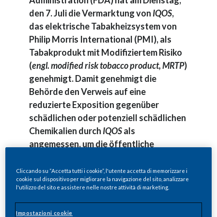
Administration (FDA) hat am Dienstag,
den 7. Juli die Vermarktung von
IQOS
,
das elektrische Tabakheizsystem von
Philip Morris International (PMI), als
Tabakprodukt mit Modifiziertem Risiko
(
engl. modified risk tobacco product, MRTP
)
genehmigt. Damit genehmigt die
Behörde den Verweis auf eine
reduzierte Exposition gegenüber
schädlichen oder potenziell schädlichen
Chemikalien durch
IQOS
als
angemessen, um die öffentliche
Gesundheit zu fördern.
Diese Entscheidung zeigt, dass
IQOS
ein
Cliccando su “Accetta tutti i cookie”, l'utente accetta di memorizzare i
cookie sul dispositivo per migliorare la navigazione del sito, analizzare
grundlegend anderes Tabakprodukt und
l'utilizzo del sito e assistere nelle nostre attività di marketing.
eine bessere Wahl für erwachsene
Raucher, die sonst weiterhin rauchen
Impostazioni cookie