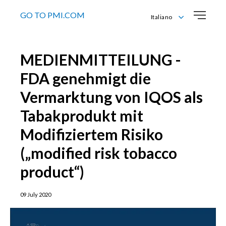
GO TO PMI.COM
Italiano
Deutsch
English
MEDIENMITTEILUNG -
Français
Italiano
FDA genehmigt die
Vermarktung von IQOS als
Tabakprodukt mit
Modifiziertem Risiko
(„modified risk tobacco
product“)
09 July 2020