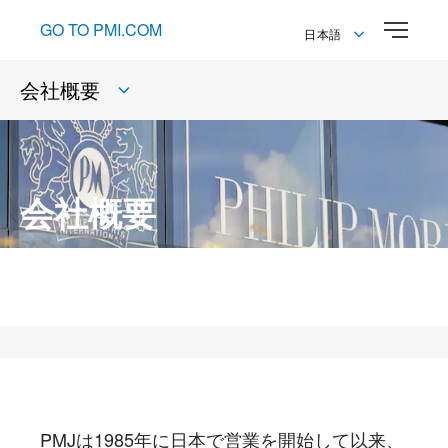
GO TO PMI.COM
日本語
English
会社概要
日本語
PMJについて
会社概要
PMJの取り組み
フィリップ モリス ジャパン（PMJ）の企業ビジョン「煙のない
社会」の実現に向けて
法人向けソリューション
採用情報
メディア・プレス向け情報
PMJは1985年に日本で営業を開始して以来、