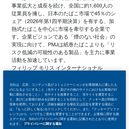
事業拡大と成長を続け、全国に約1,600人の
従業員を擁し、日本のたばこ市場で45％のシ
ェア（2026年第1四半期決算）を有する、加
熱式たばこを中心に市場を牽引する企業で
す。企業ビジョンである「煙のない社会」の
実現に向けて、PMJは紙巻たばこよりも「リ
スク低減の可能性のある製品」を主力に事業
活動を加速しています。
フィリップ モリス インターナショナル
（PMI）は、「煙のない社会」の実現を目指
し、今後もたばこ製品を使い続ける成人喫煙
当社は、広告、コンテンツ及びコミュニケーションがお客様個人に適したも
者にとって、公衆衛生の観点から社会全般と
のになるようにすること（当サイト及びその他のサイトにおけるお客様の行
動に適合させること）、当サイトを改善すること、当サイトを運営するこ
様々なステークホルダーにとって意義があ
と、並びにお客様の好みを記憶することを目的として、クッキー及び同様の
技術を使用しております。詳細を確認する場合又は設定を変更する場合に
り、科学的に立証された代替製品を提供すべ
は、｢もっと詳しく知る｣をクリックしてください。また、｢クッキープリファ
く、紙巻たばこ全てを「煙の出ない製品」へ
レンス｣から、いつでもご意向を変更することができます。お客様に関する個
人データは、当社のプライバシーに関する通知に記載されたとおりに使用さ
と切替えることを目指し、たばこ業界におい
れます。
プライバシーに関する通知