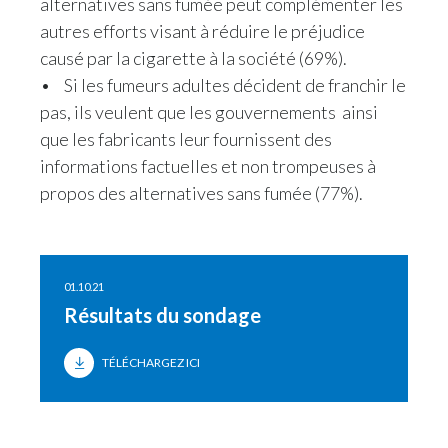
alternatives sans fumée peut complémenter les
autres efforts visant à réduire le préjudice
causé par la cigarette à la société (69%).
•
Si les fumeurs adultes décident de franchir le
pas, ils veulent que les gouvernements ainsi
que les fabricants leur fournissent des
informations factuelles et non trompeuses à
propos des alternatives sans fumée (77%).
01.10.21
Résultats du sondage
TÉLÉCHARGEZ ICI