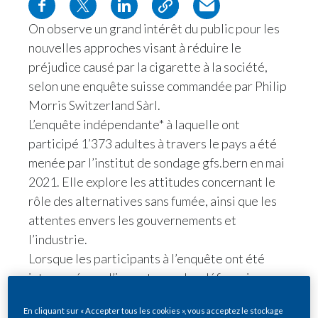
On observe un grand intérêt du public pour les
nouvelles approches visant à réduire le
préjudice causé par la cigarette à la société,
selon une enquête suisse commandée par Philip
Morris Switzerland Sàrl.
L’enquête indépendante* à laquelle ont
participé 1’373 adultes à travers le pays a été
menée par l’institut de sondage gfs.bern en mai
2021. Elle explore les attitudes concernant le
rôle des alternatives sans fumée, ainsi que les
attentes envers les gouvernements et
l’industrie.
Lorsque les participants à l’enquête ont été
interrogés sur l’importance des défis majeurs
auxquels est confronté le monde actuel, ils ont
En cliquant sur « Accepter tous les cookies », vous acceptez le stockage
placé en premier la qualité et le caractère