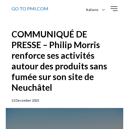
GO TO PMI.COM
Italiano
Deutsch
English
COMMUNIQUÉ DE
Français
Italiano
PRESSE – Philip Morris
renforce ses activités
autour des produits sans
fumée sur son site de
Neuchâtel
12 December 2023