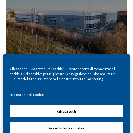
Cliccando su “Accetta tutti i cookie”, l'utente accetta di memorizzare i
cookie sul dispositivo per migliorare la navigazione del sito, analizzare
Condividi
l'utilizzo del sito e assistere nelle nostre attività di marketing.
Impostazioni cookie
Lausanne, 12.12.2023
–
Philip Morris
Products SA (PMP SA) renforce ses activités
Rifiuta tutti
industrielles en Suisse. L'usine de PMP SA à
Neuchâtel continue en effet de se
Accetta tutti i cookie
démarquer par ses avancées et ses