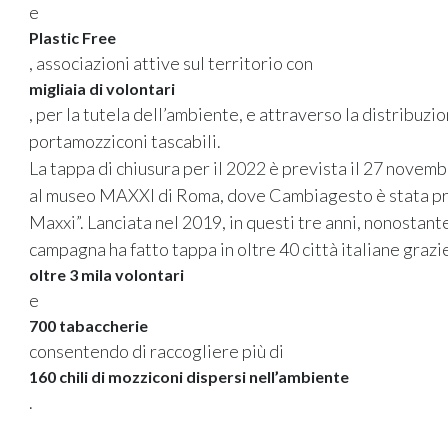
e
Plastic Free
, associazioni attive sul territorio con
migliaia di volontari
, per la tutela dell’ambiente, e attraverso la distribuz
portamozziconi tascabili.
La tappa di chiusura per il 2022 è prevista il 27 novem
al museo MAXXI di Roma, dove Cambiagesto è stata pres
Maxxi”. Lanciata nel 2019, in questi tre anni, nonostante
campagna ha fatto tappa in oltre 40 città italiane grazi
oltre 3 mila volontari
e
700 tabaccherie
consentendo di raccogliere più di
160 chili di mozziconi dispersi nell’ambiente
.