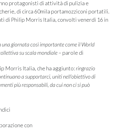
nno protagonisti di attività di pulizia e
cherie, di circa 60mila portamozziconi portatili.
 di Philip Morris Italia, convolti venerdì 16 in
na giornata così importante come il World
ollettiva su scala mondiale
– parole di
p Morris Italia, che ha aggiunto:
ringrazio
ntinuano a supportarci, uniti nell’obiettivo di
enti più responsabili, da cui non ci si può
ndici
laborazione con