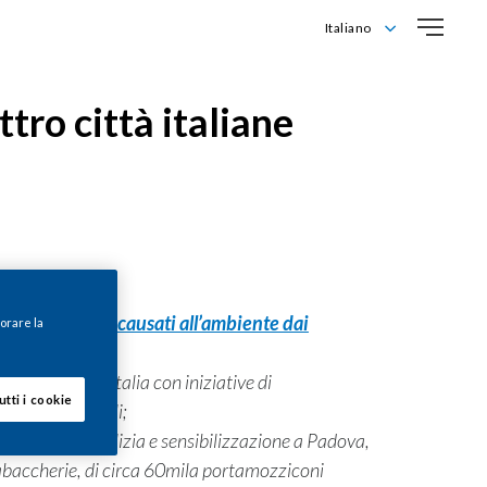
Italiano
English
Italiano
ro città italiane
adulti sui
d
anni causati all’ambiente dai
iorare la
ttà in tutta Italia con iniziative di
utti i cookie
aceneri tascabili;
te azioni di pulizia e sensibilizzazione a Padova,
 tabaccherie, di circa 60mila portamozziconi