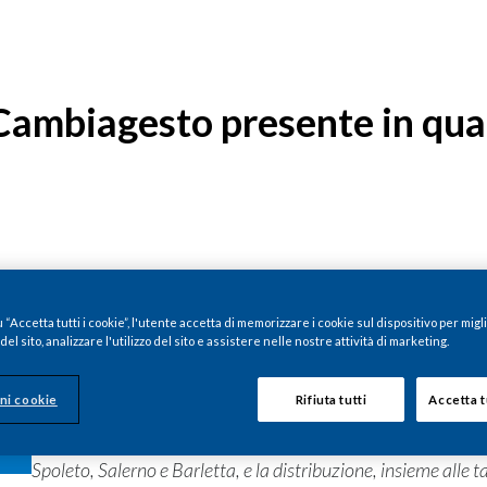
mbiagesto presente in quatt
• L’obiettivo di
#CAMBIAGESTO
è sensibilizzare i fumatori 
“Accetta tutti i cookie”, l'utente accetta di memorizzare i cookie sul dispositivo per migl
el sito, analizzare l'utilizzo del sito e assistere nelle nostre attività di marketing.
mozziconi
;
• Giunta al suo quarto anno, la campagna ha toccato diverse ci
ni cookie
Rifiuta tutti
Accetta t
sensibilizzazione e con la distribuzione di oltre 300.000 pos
• In occasione del World Cleanup Day, il 17 settembre, previs
Spoleto, Salerno e Barletta, e la distribuzione, insieme alle