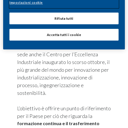
, il nuovo centro di Philip Morris per l’alta
Impostazioni cookie
formazione e lo sviluppo delle competenze
legate ad Industria 4.0. Un polo per la
Rifiuta tutti
conoscenza che arricchisce ulteriormente
l’eccellenza rappresentata dal polo Philip
Accetta tutti i cookie
Morris Manufacturing & Technology
Bologna, lead site del gruppo, dove ha
sede anche il Centro per l’Eccellenza
Industriale inaugurato lo scorso ottobre, il
più grande del mondo per innovazione per
industrializzazione, innovazione di
processo, ingegnerizzazione e
sostenibilità.
L’obiettivo è offrire un punto di riferimento
per il Paese per ciò che riguarda la
formazione continua e il trasferimento