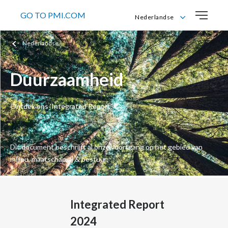
GO TO PMI.COM
Nederlandse
English
Nederlandse
Français
Nederlandse
Duurzaamheid
Ontdek ons 'Integrated Report'.
Dit document beschrijft al onze voortgang op het gebied van
milieu, maatschappij & bestuur.
Integrated Report
2024