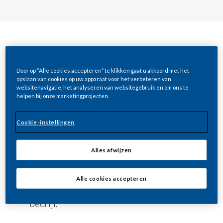
Onze wereldwijde betrokkenheid
Door op “Alle cookies accepteren” te klikken gaat u akkoord met het
opslaan van cookies op uw apparaat voor het verbeteren van
Geïnspireerd door de UN Sustainable
websitenavigatie, het analyseren van websitegebruik en om ons te
Development Goals heeft Philip Morris
helpen bij onze marketingprojecten.
International ambitieuze
duurzaamheidsdoelstellingen
Cookie-instellingen
geformuleerd en zich ertoe verbonden
deze te verwezenlijken. Duurzame
Alles afwijzen
ontwikkeling staat centraal in de strategie
van Philip Morris en is onlosmakelijk
Alle cookies accepteren
verbonden met de transformatie ons
bedrijf.