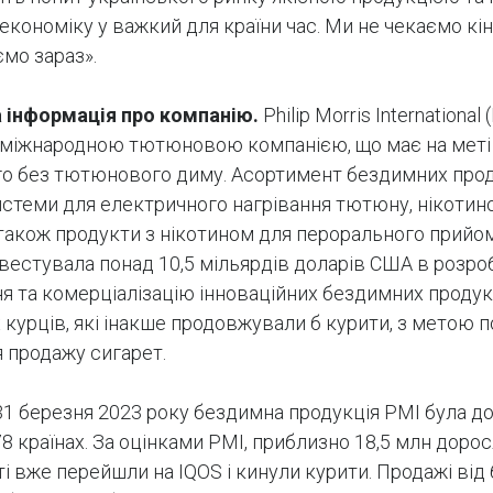
економіку у важкий для країни час. Ми не чекаємо кін
ємо зараз».
 інформація про компанію.
Philip Morris International 
міжнародною тютюновою компанією, що має на меті
о без тютюнового диму. Асортимент бездимних прод
стеми для електричного нагрівання тютюну, нікотино
 також продукти з нікотином для перорального прийом
нвестувала понад 10,5 мільярдів доларів США в розроб
я та комерціалізацію інноваційних бездимних продук
 курців, які інакше продовжували б курити, з метою 
 продажу сигарет.
31 березня 2023 року бездимна продукція PMI була д
8 країнах. За оцінками PMI, приблизно 18,5 млн дорос
і вже перейшли на IQOS і кинули курити. Продажі від