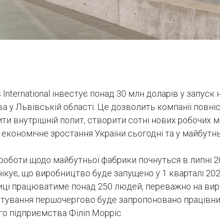
is International інвестує понад 30 млн доларів у запуск
а у Львівській області. Це дозволить компанії повні
ти внутрішній попит, створити сотні нових робочих мі
 економічне зростання України сьогодні та у майбутн
 роботи щодо майбутньої фабрики почнуться в липні 2
ікує, що виробництво буде запущено у 1 кварталі 202
иці працюватиме понад 250 людей, переважно на вир
тування першочергово буде запропоновано працівн
го підприємства Філіп Морріс.