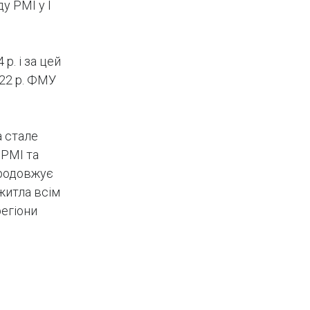
у PMI у І
р. і за цей
022 р. ФМУ
а стале
 PMI та
продовжує
житла всім
регіони