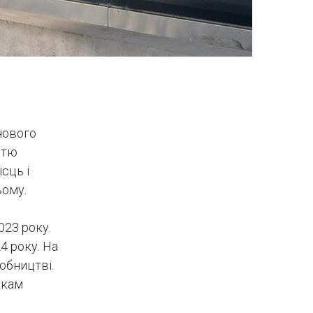
 нового
стю
сць і
ьому.
023 року.
4 року. На
обництві.
икам