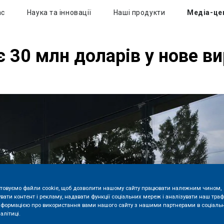
ас
Наука та інновації
Наші продукти
Медіа-це
є 30 млн доларів у нове в
товуємо файли cookie, щоб дозволити нашому сайту працювати належним чином,
вати контент і рекламу, надавати функції соціальних мереж і аналізувати наш траф
нформацією про використання вами нашого сайту з нашими партнерами в соціаль
алітиці.