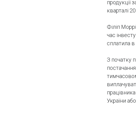
продукції з
кварталі 20
Філіп Моррі
час інвесту
сплатила в 
З початку 
постачання 
тимчасовом
виплачуват
працівникам
України або