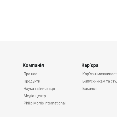
Компанія
Кар’єра
Про нас
Кар'єрні можливост
Продукти
Випускникам та ст
Наука та Iнновації
Вакансії
Медіа-центр
Philip Morris International