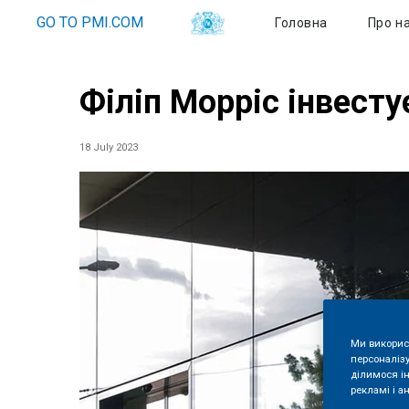
GO TO PMI.COM
Головна
Про н
Філіп Морріс інвесту
18 July 2023
Ми викорис
персоналізу
ділимося і
рекламі і ан