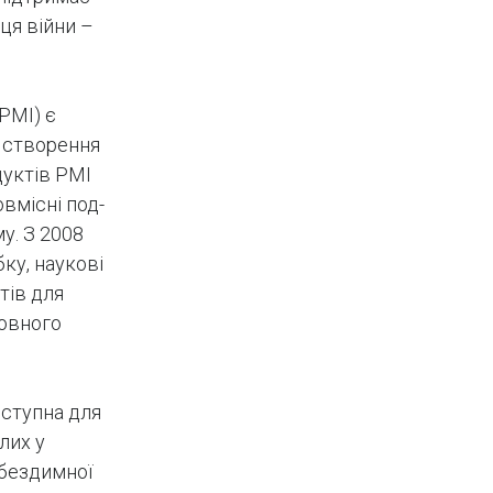
ця війни –
(PMI) є
 створення
уктів PMI
вмісні под-
у. З 2008
ку, наукові
тів для
повного
оступна для
лих у
 бездимної