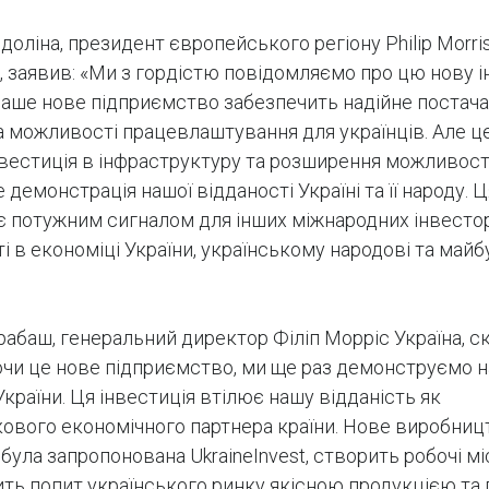
оліна, президент європейського регіону Philip Morri
al, заявив: «Ми з гордістю повідомляємо про цю нову 
 Наше нове підприємство забезпечить надійне постач
та можливості працевлаштування для українців. Але це
нвестиція в інфраструктуру та розширення можливост
е демонстрація нашої відданості Україні та її народу. Ц
 є потужним сигналом для інших міжнародних інвесто
і в економіці України, українському народові та май
абаш, генеральний директор Філіп Морріс Україна, ск
чи це нове підприємство, ми ще раз демонструємо 
країни. Ця інвестиція втілює нашу відданість як
ового економічного партнера країни. Нове виробниц
а була запропонована UkraineInvest, створить робочі мі
ть попит українського ринку якісною продукцією та