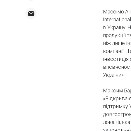
Массімо Анд
Internation
в Україну.
продукції 
ніж лише і
компанії. Ц
інвестиція
впевненост
України».
Максим Бар
«Відкриваю
підтримку У
довгострок
локації, як
задовольни