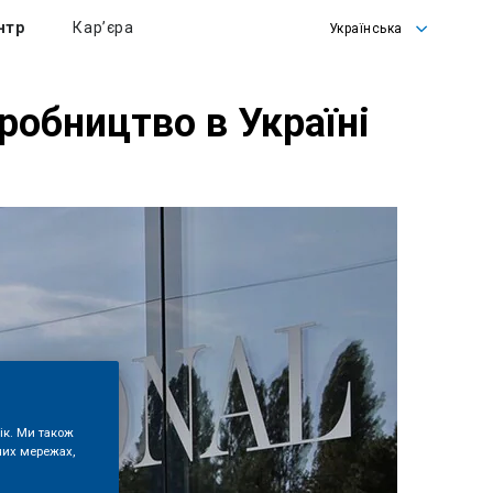
нтр
Кар’єра
Українська
English
Українська
иробництво в Україні
ік. Ми також
них мережах,