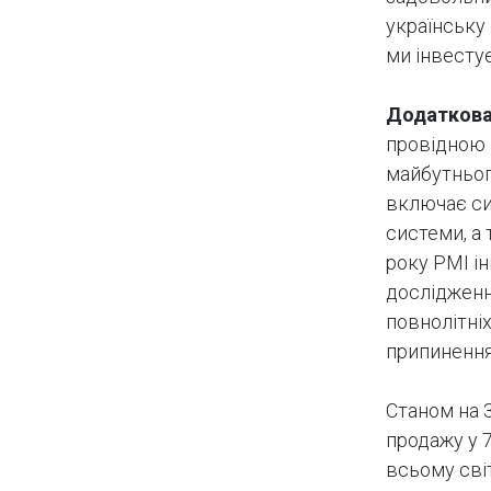
українську 
ми інвесту
Додаткова
провідною 
майбутньог
включає си
системи, а
року PMI і
дослідженн
повнолітніх
припинення
Станом на 
продажу у 7
всьому світ