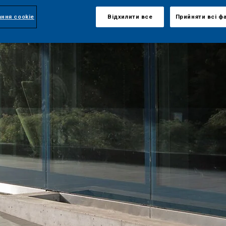
ння cookie
Відхилити все
Прийняти всі ф