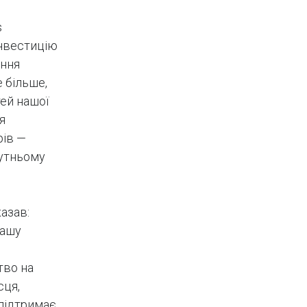
s
інвестицію
ання
 більше,
ей нашої
я
рів —
бутньому
азав:
нашу
тво на
сця,
 підтримає