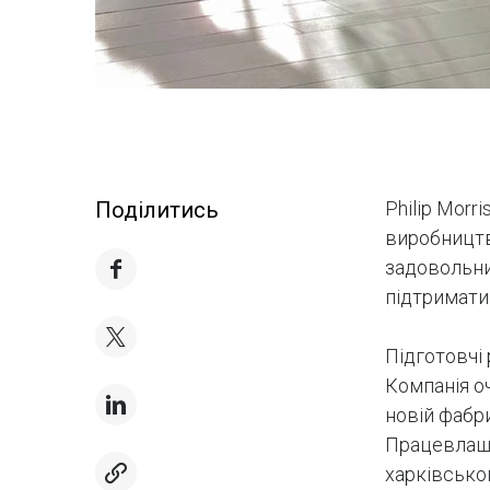
Поділитись
Philip Morr
виробництв
задовольни
підтримати
Підготовчі
Компанія оч
новій фабр
Працевлаш
харківсько