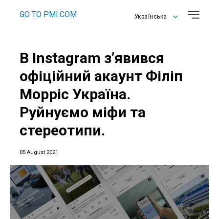
GO TO PMI.COM
Українська
English
Українська
В Instagram з’явився
офіційний акаунт Філіп
Морріс Україна.
Руйнуємо міфи та
стереотипи.
05 August 2021