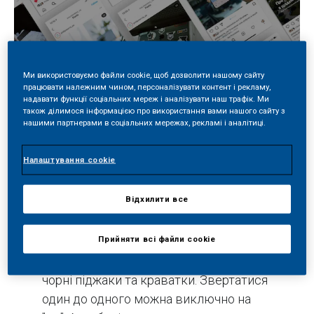
Ми використовуємо файли cookie, щоб дозволити нашому сайту
працювати належним чином, персоналізувати контент і рекламу,
надавати функції соціальних мереж і аналізувати наш трафік. Ми
також ділимося інформацією про використання вами нашого сайту з
Поділитись
нашими партнерами в соціальних мережах, рекламі і аналітиці.
Налаштування cookie
Навколо великих компаній безліч
Відхилити все
міфів та стереотипів. Ми – не
виключення.
Прийняти всі файли сookie
Виявляється, дехто думає, що робота у
Філіп Морріс – це суворий дрес-код,
чорні піджаки та краватки. Звертатися
один до одного можна виключно на