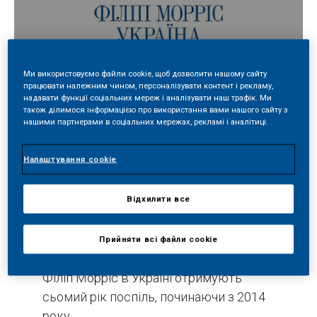
Ми використовуємо файли cookie, щоб дозволити нашому сайту
працювати належним чином, персоналізувати контент і рекламу,
надавати функції соціальних мереж і аналізувати наш трафік. Ми
також ділимося інформацією про використання вами нашого сайту з
Поділитись
нашими партнерами в соціальних мережах, рекламі і аналітиці.
Налаштування cookie
Афільовані компанії Філіп Морріс
Відхилити все
Інтернешнл в Україні визнані Top
Employer Institute одними з кращих
роботодавців в Україні, Європі та світі.
Прийняти всі файли сookie
Сертифікат Кращого роботодавця
Філіп Морріс в Україні отримують
сьомий рік поспіль, починаючи з 2014
року.