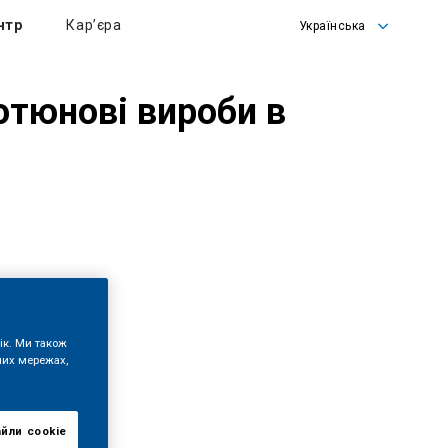
нтр
Кар’єра
Українська
English
Українська
ютюнові вироби в
ік. Ми також
них мережах,
айли сookie