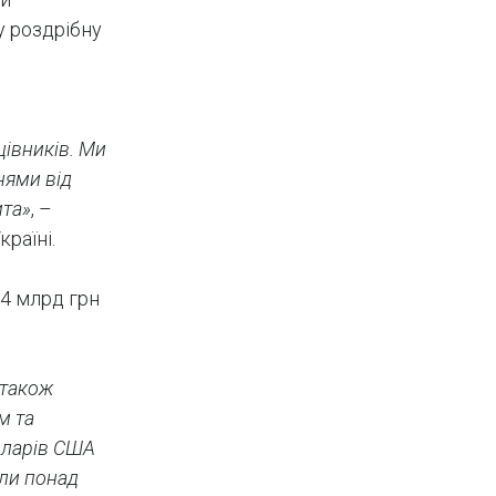
у роздрібну
цівників. Ми
нями від
ита»
, –
раїні.
,4 млрд грн
 також
м та
доларів США
али понад