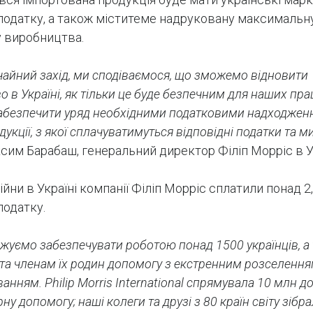
податку, а також міститеме надруковану максимальн
у виробництва.
чайний захід, ми сподіваємося, що зможемо відновити
 в Україні, як тільки це буде безпечним для наших пра
абезпечити уряд необхідними податковими надходжен
дукції, з якої сплачуватимуться відповідні податки та м
сим Барабаш, генеральний директор Філіп Морріс в Ук
ійни в Україні компанії Філіп Морріс сплатили понад 2
податку.
жуємо забезпечувати роботою понад 1500 українців, а
та членам їх родин допомогу з екстренним розселення
анням. Philip Morris International спрямувала 10 млн 
рну допомогу; наші колеги та друзі з 80 країн світу зібр