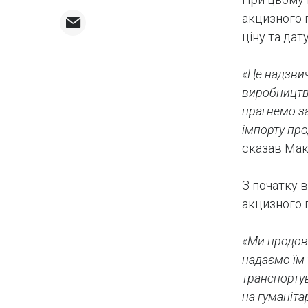
акцизного 
ціну та дат
«Це надзви
виробництво
прагнемо з
імпорту про
сказав Мак
З початку в
акцизного 
«Ми продов
надаємо їм 
транспортув
на гуманіта