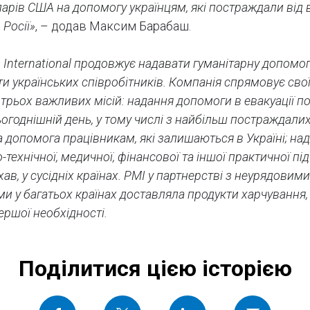
ларів США на допомогу українцям, які постраждали від 
Росії»
, – додав Максим Барабаш.
is International продовжує надавати гуманітарну допомог
и українських співробітників. Компанія спрямовує свої
трьох важливих місій: надання допомоги в евакуації п
огоднішній день, у тому числі з найбільш постраждалих
 допомога працівникам, які залишаються в Україні; на
-технічної, медичної, фінансової та іншої практичної п
хав, у сусідніх країнах. PMI у партнерстві з неурядовими
ми у багатьох країнах доставляла продукти харчування, 
ершої необхідності.
Поділитися цією історією