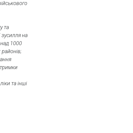
військового
у та
 зусилля на
онад 1000
 районів;
дання
ідтримки
ліки та інші