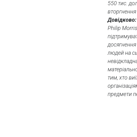
550 тис. до
вторгнення 
Довідково:
Philip Morr
підтримуват
досягнення 
людей на сь
невідкладна
матеріально
тим, хто виї
організація
предмети п