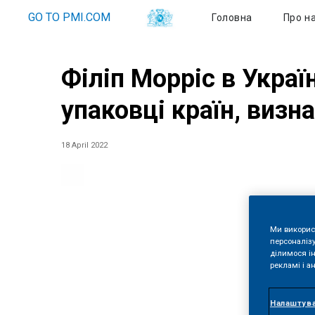
GO TO PMI.COM
Головна
Про н
Філіп Морріс в Укра
упаковці країн, виз
18 April 2022
Ми викорис
персоналізу
ділимося і
рекламі і ан
Налаштува