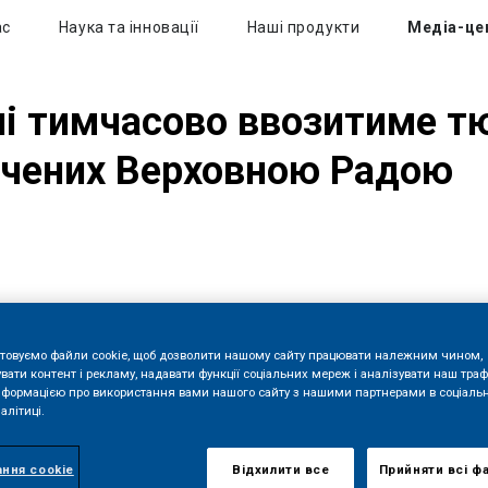
ас
Наука та інновації
Наші продукти
Медіа-це
їні тимчасово ввозитиме т
начених Верховною Радою
товуємо файли cookie, щоб дозволити нашому сайту працювати належним чином,
вати контент і рекламу, надавати функції соціальних мереж і аналізувати наш траф
нформацією про використання вами нашого сайту з нашими партнерами в соціаль
алітиці.
ння cookie
Відхилити все
Прийняти всі ф