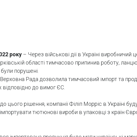
2022 року
– Через військові дії в Україні виробничий ц
арківській області тимчасово припинив роботу, ланц
 були порушені.
 Верховна Рада дозволила тимчасовий імпорт та про
 відповідно до вимог ЄС.
до цього рішення, компанії Філіп Морріс в Україні буд
імпортувати тютюнові вироби в упаковці з країн Єв
вся імпортована продукція буде мати українські мар