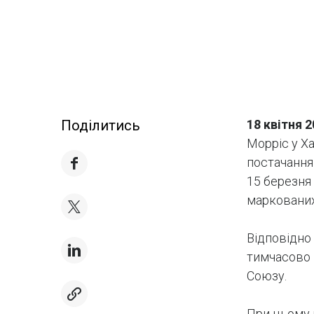
Поділитись
18 квітня 
Морріс у Х
постачання
15 березня
маркованих
Відповідно 
тимчасово 
Союзу.
При цьому 