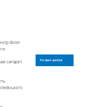
ентр Філіп
юги
Усі прес-релізи
даж сигарет
уть
ропейського
ки