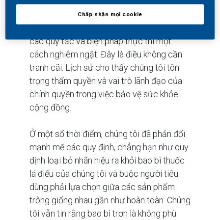
Cách tiếp cận Tất yếu
Chấp nhận mọi cookie
Các sản phẩm thuốc lá điếu nên tuân thủ
các quy tắc và biện pháp thực thi một
cách nghiêm ngặt. Đây là điều không cần
tranh cãi. Lịch sử cho thấy chúng tôi tôn
trọng thẩm quyền và vai trò lãnh đạo của
chính quyền trong việc bảo vệ sức khỏe
cộng đồng.
Ở một số thời điểm, chúng tôi đã phản đối
mạnh mẽ các quy định, chẳng hạn như quy
định loại bỏ nhãn hiệu ra khỏi bao bì thuốc
lá điếu của chúng tôi và buộc người tiêu
dùng phải lựa chọn giữa các sản phẩm
trông giống nhau gần như hoàn toàn. Chúng
tôi vẫn tin rằng bao bì trơn là không phù