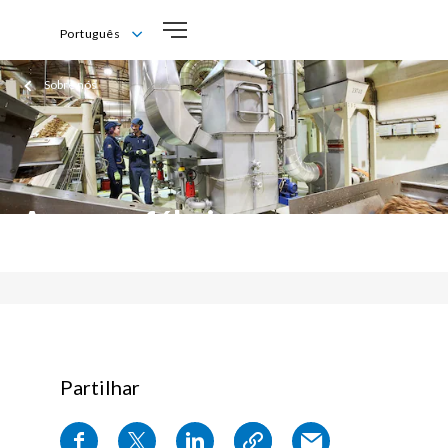
Português
English
Sobre nós
Português
A nossa fábrica
Partilhar