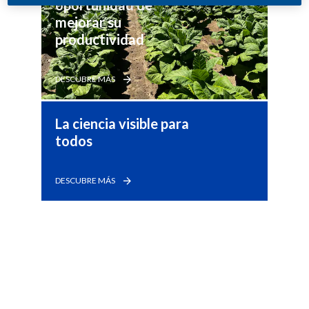
oportunidad de 
mejorar su 
productividad
DESCUBRE MÁS
La ciencia visible para 
todos
DESCUBRE MÁS