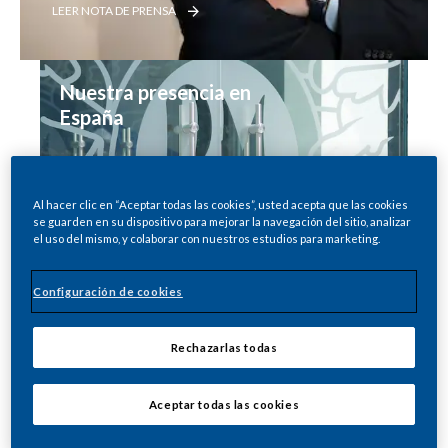
LEER NOTA DE PRENSA
Nuestra presencia en 
España
DESCUBRE MÁS
Al hacer clic en “Aceptar todas las cookies”, usted acepta que las cookies
se guarden en su dispositivo para mejorar la navegación del sitio, analizar
El problema de la 
el uso del mismo, y colaborar con nuestros estudios para marketing.
combustión
Configuración de cookies
DESCUBRE MÁS
Rechazarlas todas
Los cultivadores de 
tabaco ven en la 
Aceptar todas las cookies
digitalización una clara 