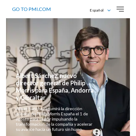
GO TO PMI.COM
Español
English
Español
Albert Sánchez, nuevo 
director general de Philip 
Morris para España, Andorra 
y Gibraltar
Albert Sánchez asumirá la dirección
general de Philip Morris España el 1 de
agosto para seguir impulsando la
transformación de la compañía y acelerar
su avance hacia un futuro sin humo.