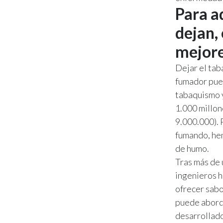
Para a
dejan,
mejore
Dejar el tab
fumador pued
tabaquismo y
1.000 millon
9.000.000). 
fumando, hem
de humo.
Tras más de 
ingenieros h
ofrecer sabo
puede aborda
desarrollad