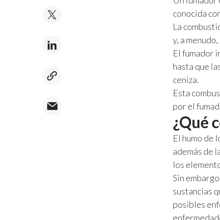
conocida co
La combustió
y, a menudo, 
El fumador i
hasta que la
ceniza.
Esta combus
por el fumad
¿Qué c
El humo de l
además de la
los elemento
Sin embargo
sustancias q
posibles enf
enfermedade