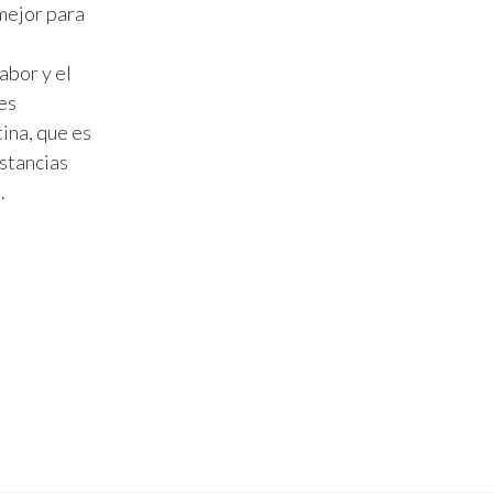
mejor para
abor y el
es
tina, que es
ustancias
.