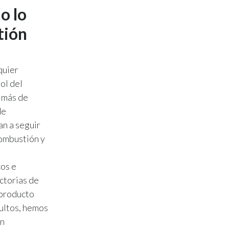
o lo
tión
quier
ol del
n más de
de
an a seguir
ombustión y
cos e
ctorias de
 producto
ultos, hemos
an