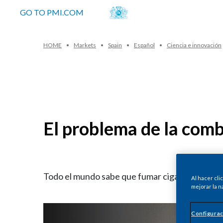
GO TO PMI.COM
HOME
Markets
Spain
Español
Ciencia e innovación
El problema de la com
Todo el mundo sabe que fumar cigarrillos es per
Al hacer cli
mejorar la n
Configurac