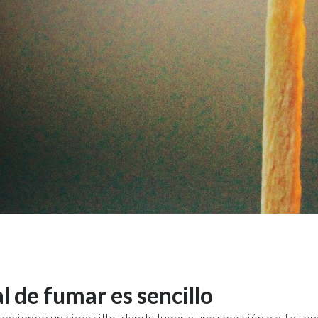
al de fumar es sencillo
nciende un cigarrillo, dando lugar a una reacción a alta t