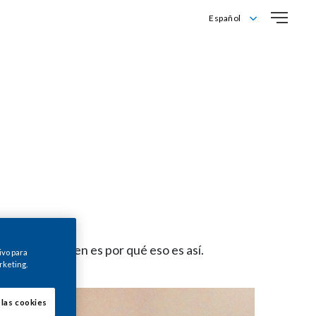
Español
English
Español
 no todos saben es por qué eso es así.
ivo para
rketing.
 las cookies