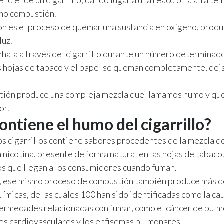
mo combustión.
n es el proceso de quemar una sustancia en oxígeno, produ
luz.
nhala a través del cigarrillo durante un número determinad
s hojas de tabaco y el papel se queman completamente, dej
tión produce una compleja mezcla que llamamos humo y que
or.
ontiene el humo del cigarrillo?
os cigarrillos contiene sabores procedentes de la mezcla d
 nicotina, presente de forma natural en las hojas de tabaco
s que llegan a los consumidores cuando fuman.
, ese mismo proceso de combustión también produce más 
uímicas, de las cuales 100 han sido identificadas como la ca
ermedades relacionadas con fumar, como el cáncer de pulmó
s cardiovasculares y los enfisemas pulmonares.