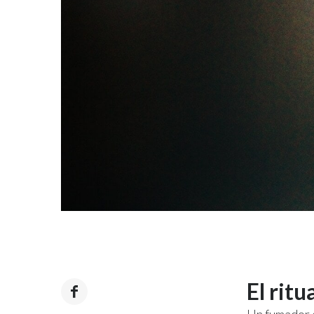
El ritu
Un fumador e