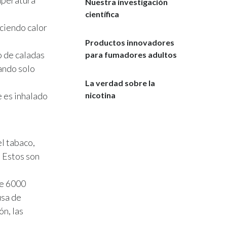
Nuestra investigación
científica
ciendo calor
Productos innovadores
o de caladas
para fumadores adultos
ando solo
La verdad sobre la
 es inhalado
nicotina
el tabaco,
. Estos son
de 6000
usa de
n, las