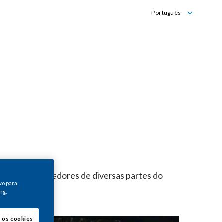
Português
English
Português
84,900 colaboradores de diversas partes do
vo para
ng.
s os cookies