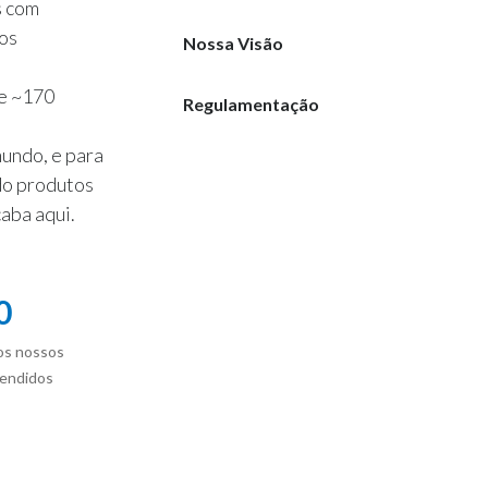
s com
os
Nossa Visão
de ~170
Regulamentação
undo, e para
do produtos
aba aqui.
0
os nossos
vendidos