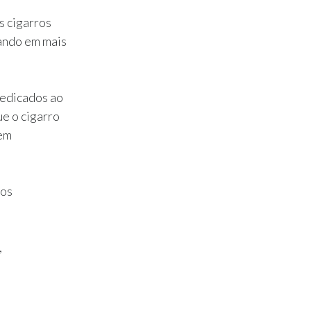
s cigarros
ando em mais
dedicados ao
e o cigarro
 em
sos
,