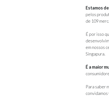
Estamos det
pelos produ
de 109 merc
É por isso q
desenvolvime
em nossos c
Singapura.
É a maior m
consumidores
Para saber 
convidamos v