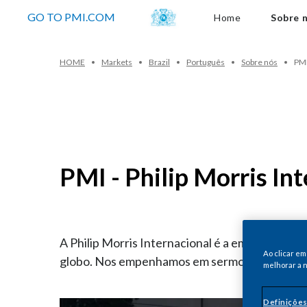
Sobre nós
GO TO PMI.COM
Home
Sobre 
HOME
Markets
Brazil
Português
Sobre nós
PMI
PMI - Philip Morris In
A Philip Morris Internacional é a empresa líd
Ao clicar em
globo. Nos empenhamos em sermos bons empr
melhorar a n
Definições