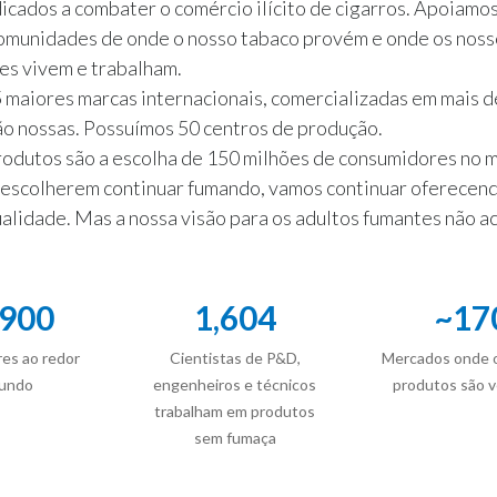
cados a combater o comércio ilícito de cigarros. Apoiamo
comunidades de onde o nosso tabaco provém e onde os noss
es vivem e trabalham.
 maiores marcas internacionais, comercializadas em mais 
ão nossas. Possuímos 50 centros de produção.
odutos são a escolha de 150 milhões de consumidores no m
 escolherem continuar fumando, vamos continuar oferecen
alidade. Mas a nossa visão para os adultos fumantes não ac
,900
1,604
~
17
es ao redor
Cientistas de P&D,
Mercados onde 
undo
engenheiros e técnicos
produtos são 
trabalham em produtos
sem fumaça