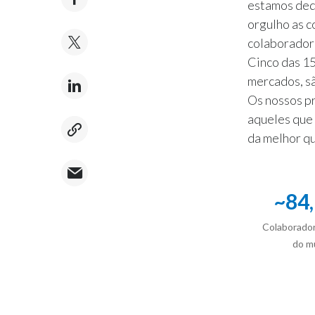
estamos dedi
orgulho as 
colaborador
Cinco das 15
mercados, s
Os nossos pr
aqueles que
da melhor qu
~
84
Colaborador
do m