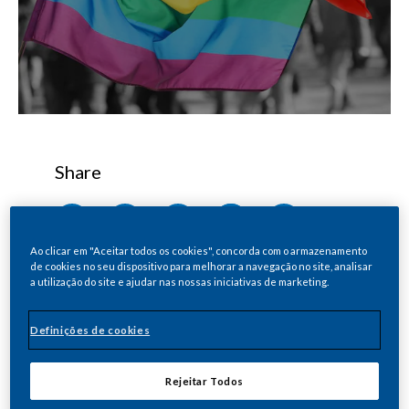
Share
No dia 22 de junho, o grupo de inclusão e
Ao clicar em "Aceitar todos os cookies", concorda com o armazenamento
de cookies no seu dispositivo para melhorar a navegação no site, analisar
promoção da diversidade LGBTI+ da empresa
a utilização do site e ajudar nas nossas iniciativas de marketing.
discutirá com todas as afiliadas o orgulho de
ser um aliado/aliada da comunidade
Definições de cookies
No mês do Orgulho LGBTI+, a Philip
Rejeitar Todos
Morris Brasil (PMB) também quer falar do