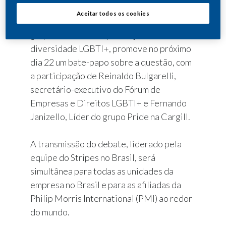
orgulho de ser um aliado/aliada dessa
Aceitar todos os cookies
comunidade. Por meio do Stripes, seu
grupo de inclusão e promoção da
diversidade LGBTI+, promove no próximo
dia 22 um bate-papo sobre a questão, com
a participação de Reinaldo Bulgarelli,
secretário-executivo do Fórum de
Empresas e Direitos LGBTI+ e Fernando
Janizello, Líder do grupo Pride na Cargill.
A transmissão do debate, liderado pela
equipe do Stripes no Brasil, será
simultânea para todas as unidades da
empresa no Brasil e para as afiliadas da
Philip Morris International (PMI) ao redor
do mundo.