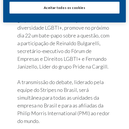
orgulho de ser um aliado/aliada dessa
Aceitar todos os cookies
comunidade. Por meio do Stripes, seu
grupo de inclusão e promoção da
diversidade LGBTI+, promove no próximo
dia 22 um bate-papo sobre a questão, com
a participação de Reinaldo Bulgarelli,
secretário-executivo do Fórum de
Empresas e Direitos LGBTI+ e Fernando
Janizello, Líder do grupo Pride na Cargill.
A transmissão do debate, liderado pela
equipe do Stripes no Brasil, será
simultânea para todas as unidades da
empresa no Brasil e para as afiliadas da
Philip Morris International (PMI) ao redor
do mundo.