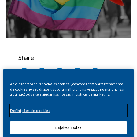
Share
No dia 22 de junho, o grupo de inclusão e
Ao clicar em "Aceitar todos os cookies", concorda com o armazenamento
de cookies no seu dispositivo para melhorar a navegação no site, analisar
promoção da diversidade LGBTI+ da empresa
a utilização do site e ajudar nas nossas iniciativas de marketing.
discutirá com todas as afiliadas o orgulho de
ser um aliado/aliada da comunidade
Definições de cookies
No mês do Orgulho LGBTI+, a Philip
Rejeitar Todos
Morris Brasil (PMB) também quer falar do