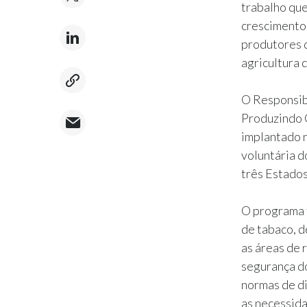
trabalho qu
crescimento
produtores d
agricultura 
O Responsibl
Produzindo 
implantado n
voluntária 
três Estados
O programa 
de tabaco, d
as áreas de 
segurança do
normas de di
as necessida