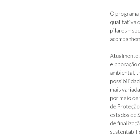
O programa 
qualitativa 
pilares – so
acompanhem 
Atualmente, 
elaboração d
ambiental, t
possibilidad
mais variad
por meio de 
de Proteção 
estados de S
de finalizaç
sustentabili