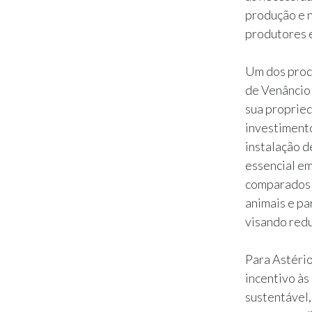
produção e 
produtores e
Um dos produ
de Venâncio 
sua propried
investimento
instalação d
essencial em
comparados a
animais e par
visando redu
Para Astério
incentivo às
sustentável,