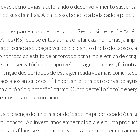
novas tecnologias, acelerando o desenvolvimento sustentá
 de suas famílias. Além disso, beneficia toda cadeia produt
tores parceiros que aderiam ao Resbonsible Leaf é Astéri
Aires (RS), que se entusiasma ao falar das melhorias já im
ade, como a adubação verde e o plantio direto do tabaco, 
 na troca da estufa de ar forçado para uma elétrica de carg
e um reservatório para aproveitar a água da chuva, foi out
 função dos períodos de estiagem cada vez mais comuns, s
os anos anteriores. “É importante termos reserva de água
a a própria plantação”, afirma. Outra benfeitoria foi a energ
zir os custos de consumo.
, a presença do filho, maior de idade, na propriedade é um
 mudanças. “Ao investirmos em tecnologia e em uma produç
 nossos filhos se sentem motivados a permanecer no campo