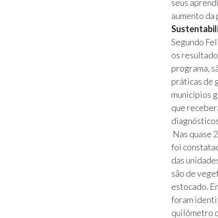
seus aprendi
aumento da p
Sustentabi
Segundo Fel
os resultado
programa, s
práticas de
municípios g
que receber
diagnósticos
Nas quase 2
foi constata
das unidades
são de veget
estocado. E
foram identi
quilômetro d