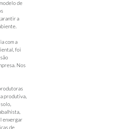
 modelo de
os
arantir a
mbiente.
ia com a
ntal, foi
esão
empresa. Nos
produtoras
ra produtiva,
 solo,
abalhista,
el enxergar
icas de