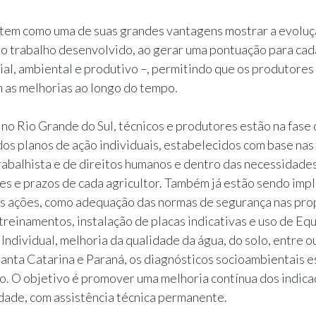
tem como uma de suas grandes vantagens mostrar a evolu
do trabalho desenvolvido, ao gerar uma pontuação para cad
cial, ambiental e produtivo –, permitindo que os produtores
as melhorias ao longo do tempo.
no Rio Grande do Sul, técnicos e produtores estão na fase
os planos de ação individuais, estabelecidos com base nas
rabalhista e de direitos humanos e dentro das necessidades
es e prazos de cada agricultor. Também já estão sendo imp
as ações, como adequação das normas de segurança nas pr
treinamentos, instalação de placas indicativas e uso de E
Individual, melhoria da qualidade da água, do solo, entre o
anta Catarina e Paraná, os diagnósticos socioambientais e
ão. O objetivo é promover uma melhoria contínua dos indic
dade, com assistência técnica permanente.