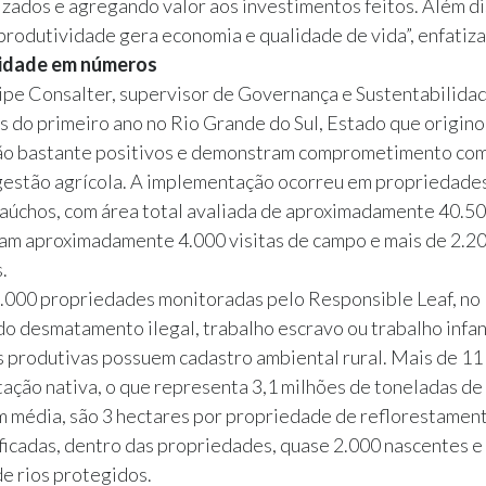
zados e agregando valor aos investimentos feitos. Além di
rodutividade gera economia e qualidade de vida”, enfatiza
lidade em números
ipe Consalter, supervisor de Governança e Sustentabilida
s do primeiro ano no Rio Grande do Sul, Estado que origino
ão bastante positivos e demonstram comprometimento com
 gestão agrícola. A implementação ocorreu em propriedade
aúchos, com área total avaliada de aproximadamente 40.50
am aproximadamente 4.000 visitas de campo e mais de 2.2
.
.000 propriedades monitoradas pelo Responsible Leaf, no 
do desmatamento ilegal, trabalho escravo ou trabalho infan
 produtivas possuem cadastro ambiental rural. Mais de 11 
ação nativa, o que representa 3,1 milhões de toneladas d
m média, são 3 hectares por propriedade de reflorestame
ficadas, dentro das propriedades, quase 2.000 nascentes e
e rios protegidos.