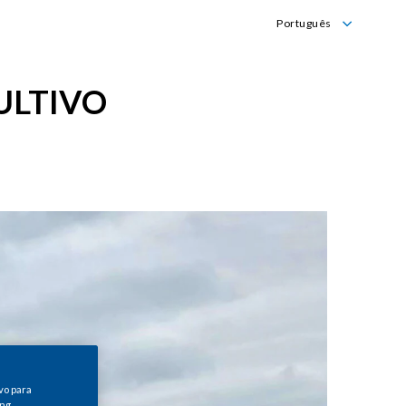
Português
English
Português
ULTIVO
vo para
ng.