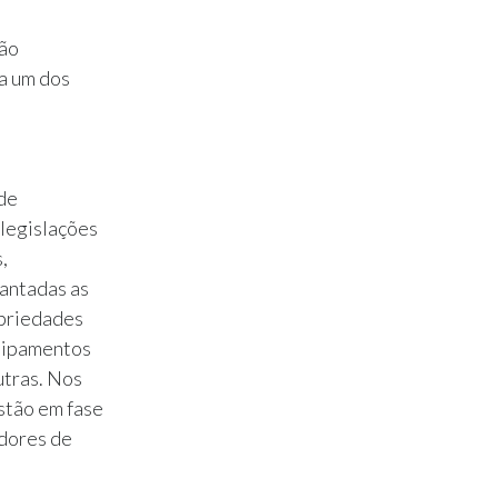
ção
a um dos
 de
 legislações
,
lantadas as
opriedades
quipamentos
utras. Nos
stão em fase
adores de