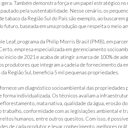
e gera. Também demonstra força e um papel estratégico no
 pautado pela sustentabilidade. Nesse cenário, os pequen
e tabaco da Região Sul do País são exemplo, ao buscarem g
do futuro, baseada em uma produção que respeita o meio a
e Leaf, programa da Philip Morris Brasil (PMB), em parcer
Certo, empresa especializada em gerenciamento socioambie
o início de 2021 e acaba de atingir a marca de 100% de ad
dos produtores que integram a cadeia de fornecimento da 
 da Região Sul, beneficia 5 mil pequenas propriedades.
fornece um diagnóstico socioambiental das propriedades 
e forma individualizada. Os técnicos avaliam a infraestrutu
reflorestamento, mata nativa, qualidade da água, erosão do
 trabalho, conformidade com as legislações ambiental e tr
reitos humanos, entre outros quesitos. Com isso, é possív
des de cada produtor e levar conhecimento, melhores prát