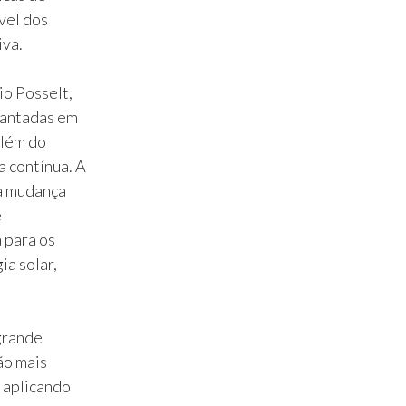
vel dos
iva.
o Posselt,
plantadas em
além do
a contínua. A
ra mudança
e
 para os
ia solar,
 grande
ão mais
 aplicando