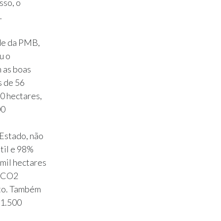
sso, o
.
de da PMB,
u o
 as boas
s de 56
0 hectares,
00
Estado, não
til e 98%
mil hectares
e CO2
nto. Também
 1.500