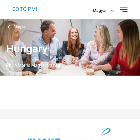
GO TO PMI
Magyar
English
Magyar
Magyar
Hungary
Philip Morris Magyarország
Üdvözöljük! A Philip Morris Magyarország a Philip Morris
International magyarországi leányvállalata.