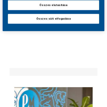
Összes elutasítása
Összes süti elfogadása
Karrier Nálunk