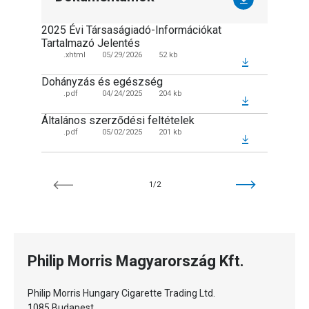
2025 Évi Társaságiadó-Információkat
PMI üz
Tartalmazó Jelentés
.pd
.xhtml
05/29/2026
52 kb
Dohányzás és egészség
.pdf
04/24/2025
204 kb
Általános szerződési feltételek
.pdf
05/02/2025
201 kb
1/2
Philip Morris Magyarország Kft.
Philip Morris Hungary Cigarette Trading Ltd.
1085 Budapest