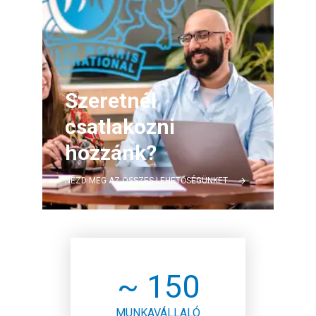
Szeretnél
csatlakozni
hozzánk?
NÉZD MEG AZ ÖSSZES LEHETŐSÉGÜNKET
~ 150
MUNKAVÁLLALÓ