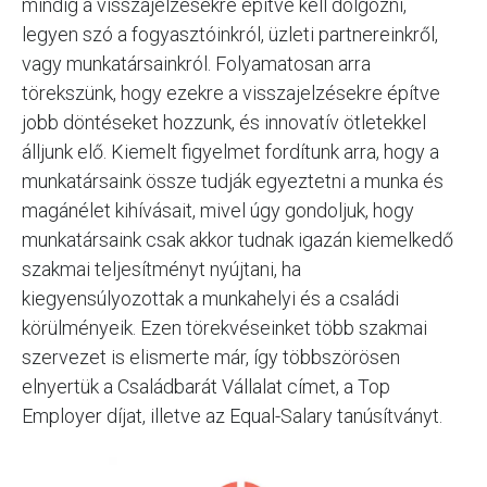
mindig a visszajelzésekre építve kell dolgozni,
legyen szó a fogyasztóinkról, üzleti partnereinkről,
vagy munkatársainkról. Folyamatosan arra
törekszünk, hogy ezekre a visszajelzésekre építve
jobb döntéseket hozzunk, és innovatív ötletekkel
álljunk elő. Kiemelt figyelmet fordítunk arra, hogy a
munkatársaink össze tudják egyeztetni a munka és
magánélet kihívásait, mivel úgy gondoljuk, hogy
munkatársaink csak akkor tudnak igazán kiemelkedő
szakmai teljesítményt nyújtani, ha
kiegyensúlyozottak a munkahelyi és a családi
körülményeik. Ezen törekvéseinket több szakmai
szervezet is elismerte már, így többszörösen
elnyertük a Családbarát Vállalat címet, a Top
Employer díjat, illetve az Equal-Salary tanúsítványt.