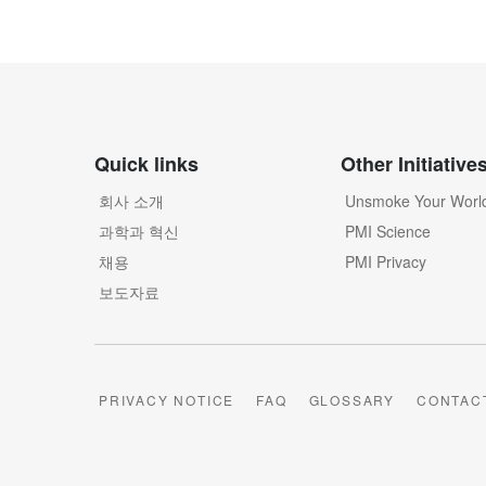
Quick links
Other Initiative
회사 소개
Unsmoke Your Worl
과학과 혁신
PMI Science
채용
PMI Privacy
보도자료
PRIVACY NOTICE
FAQ
GLOSSARY
CONTAC