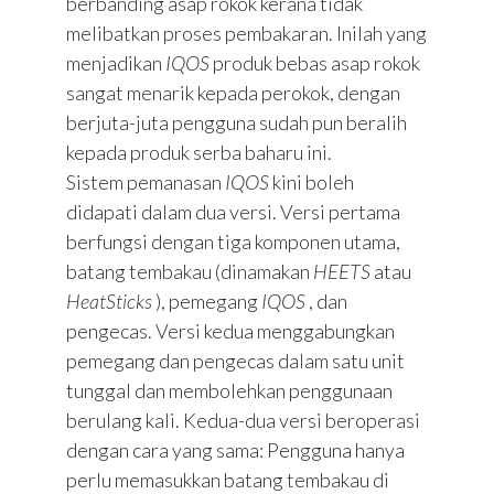
berbanding asap rokok kerana tidak
melibatkan proses pembakaran. Inilah yang
menjadikan
IQOS
produk bebas asap rokok
sangat menarik kepada perokok, dengan
berjuta-juta pengguna sudah pun beralih
kepada produk serba baharu ini.
Sistem pemanasan
IQOS
kini boleh
didapati dalam dua versi. Versi pertama
berfungsi dengan tiga komponen utama,
batang tembakau (dinamakan
HEETS
atau
HeatSticks
), pemegang
IQOS
, dan
pengecas. Versi kedua menggabungkan
pemegang dan pengecas dalam satu unit
tunggal dan membolehkan penggunaan
berulang kali. Kedua-dua versi beroperasi
dengan cara yang sama: Pengguna hanya
perlu memasukkan batang tembakau di