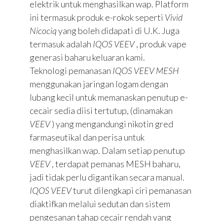
elektrik untuk menghasilkan wap. Platform
ini termasuk produk e-rokok seperti
Vivid
Nicociq
yang boleh didapati di U.K. Juga
termasuk adalah
IQOS VEEV
, produk vape
generasi baharu keluaran kami.
Teknologi pemanasan
IQOS VEEV MESH
menggunakan jaringan logam dengan
lubang kecil untuk memanaskan penutup e-
cecair sedia diisi tertutup, (dinamakan
VEEV
) yang mengandungi nikotin gred
farmaseutikal dan perisa untuk
menghasilkan wap. Dalam setiap penutup
VEEV
, terdapat pemanas MESH baharu,
jadi tidak perlu digantikan secara manual.
IQOS VEEV
turut dilengkapi ciri pemanasan
diaktifkan melalui sedutan dan sistem
pengesanan tahap cecair rendah yang