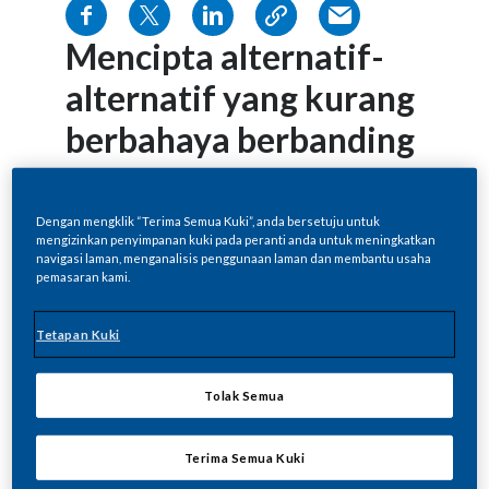
Mencipta alternatif-
alternatif yang kurang
berbahaya berbanding
dengan Rokok
Kami sedang menghasilkan produk-produk
Dengan mengklik “Terima Semua Kuki”, anda bersetuju untuk
mengizinkan penyimpanan kuki pada peranti anda untuk meningkatkan
alternatif bagi rokok, yang mengandungi
navigasi laman, menganalisis penggunaan laman dan membantu usaha
nikotin dan masih boleh memberikan
pemasaran kami.
kepuasan kepada perokok, tetapi tanpa
asap. Kami telah memberi tumpuan dalam
Tetapan Kuki
dua cara untuk mencapai matlamat ini, di
mana kedua-duanya adalah untuk
Tolak Semua
menghapuskan pembakaran tembakau.
Cara pertama adalah untuk memanaskan
Terima Semua Kuki
tembakau supaya ia menghasilkan wap