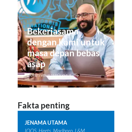
Bekerjasama
dengan kami untuk
masa depan bebas
asap
ŽIŪRĖTI VISUS PASIŪLYMUS
Fakta penting
JENAMA UTAMA
IQOS, Heets, Marlboro, L&M,