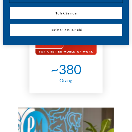
kini sudah boleh didapati di Malaysia serta
pasaran di seluruh dunia di bawah jenama
Tolak Semua
IQOS
.
Terima Semua Kuki
~380
Orang