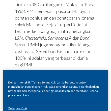
kira-kira 380 kakitangan di Malaysia. Pada
1968, PMI menceburi pasaran Malaysia
dengan penjualan dan pengedaran jenama
rokok Marlboro. Sejak itu, portfolio ini
telah berkembang maju untuk merangkumi
L&M, Chesterfield, Sampoerna A
dan
Bond
Street
. PMM juga mengendalikan kilang
cast leaf di Seremban. Kemudahan eksport
100% ini adalah yang terbesar di dunia
bagi PMI.
Pada tahun 2016, PMI mengumumkan untuk
membina masa hadapan PMI berlandaskan
Dengan mengklik “Terima Semua Kuki”, anda bersetuju untuk
produk bebas asap yang merupakan pilihan
mengizinkan penyimpanan kuki pada peranti anda untuk meningkatkan
yang lebih baik berbanding menghisap
navigasi laman, menganalisis penggunaan laman dan membantu usaha
pemasaran kami.
rokok biasa. Produk pertama sepertinya,
iaitu sejenis sistem pemanasan tembakau
Tetapan Kuki