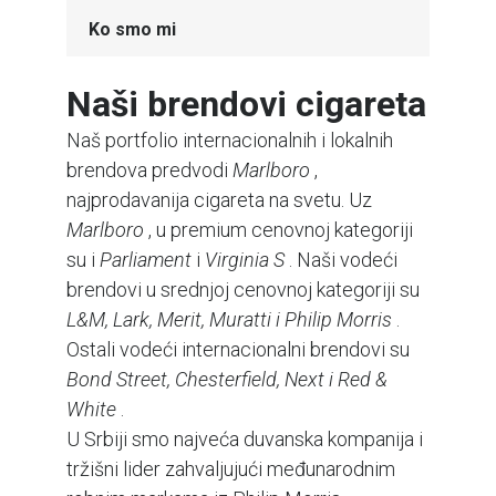
Ko smo mi
Naši brendovi cigareta
Naš portfolio internacionalnih i lokalnih
brendova predvodi
Marlboro
,
najprodavanija cigareta na svetu. Uz
Marlboro
, u premium cenovnoj kategoriji
su i
Parliament
i
Virginia S
. Naši vodeći
brendovi u srednjoj cenovnoj kategoriji su
L&M, Lark, Merit, Muratti i Philip Morris
.
Ostali vodeći internacionalni brendovi su
Bond Street, Chesterfield, Next i Red &
White
.
U Srbiji smo najveća duvanska kompanija i
tržišni lider zahvaljujući međunarodnim