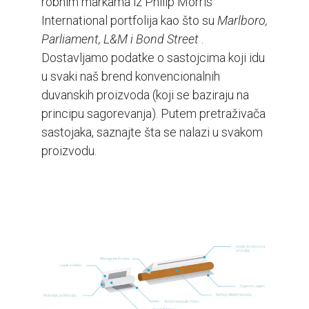
robnim markama iz Philip Morris
International portfolija kao što su
Marlboro,
Parliament, L&M i Bond Street
.
Dostavljamo podatke o sastojcima koji idu
u svaki naš brend konvencionalnih
duvanskih proizvoda (koji se baziraju na
principu sagorevanja). Putem pretraživača
sastojaka, saznajte šta se nalazi u svakom
proizvodu.