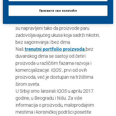
Naša vizija
je da cigarete zamenimo
Прихвати све колачиће
proizvodima bez duvanskog dima koje
sami razvijamo i prodajemo. Ovi proizvodi
su napravljeni tako da proizvode paru
zadovoljavajućeg ukusa koja sadrži nikotin,
bez sagorevanja i bez dima.
Naš
trenutni portfolio proizvoda
bez
duvanskog dima se sastoji od četiri
proizvoda u različitim fazama razvoja i
komercijalizacije.
IQOS
, prvi od ovih
proizvoda, već je dostupan na tržištima
širom sveta.
U Srbiji smo lansirali
IQOS
u aprilu 2017.
godine, u Beogradu i Nišu. Za više
informacija o proizvodu, maloprodajnim
mestima i korisničkoj podršci posetite