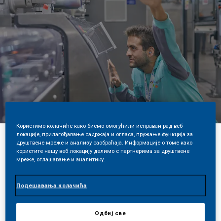
Користимо колачиће како бисмо омогућили исправан рад веб
локације, прилагођавање садржаја и огласа, пружање функција за
друштвене мреже и анализу саобраћаја. Информације о томе како
користите нашу веб локацију делимо с партнерима за друштвене
Share
мреже, оглашавање и аналитику.
Подешавања колачића
Naši proizvodi bez
Одбиј све
duvanskog dima