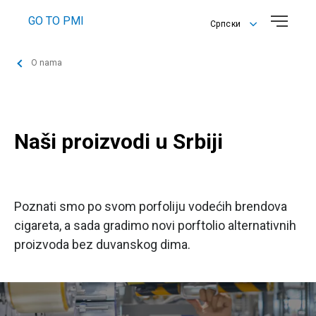
GO TO PMI
Српски
English
O nama
Српски
Naši proizvodi u Srbiji
Poznati smo po svom porfoliju vodećih brendova
cigareta, a sada gradimo novi porftolio alternativnih
proizvoda bez duvanskog dima.