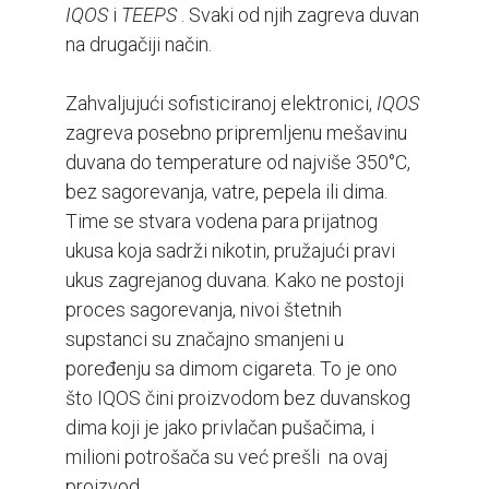
IQOS
i
TEEPS
. Svaki od njih zagreva duvan
na drugačiji način.
Zahvaljujući sofisticiranoj elektronici,
IQOS
zagreva posebno pripremljenu mešavinu
duvana do temperature od najviše 350°C,
bez sagorevanja, vatre, pepela ili dima.
Time se stvara vodena para prijatnog
ukusa koja sadrži nikotin, pružajući pravi
ukus zagrejanog duvana. Kako ne postoji
proces sagorevanja, nivoi štetnih
supstanci su značajno smanjeni u
poređenju sa dimom cigareta. To je ono
što IQOS čini proizvodom bez duvanskog
dima koji je jako privlačan pušačima, i
milioni potrošača su već prešli na ovaj
proizvod.