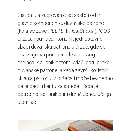
Sistem za zagrevanje se sastoji od tri
glavne komponente, duvanske patrone
(koja se zove
HEETS
ili
HeatSticks
),
IQOS
držača i punjača. Korisnik jednostavno
ubaci duvansku patronu u držač, gde se
ona zagreva pomoću elektronskog
grejača. Korisnik potom uvlači paru preko
duvanske patrone, a kada završi, korisnik
uklanja patronu iz držača i može bezbedno
da je baci u kantu za smeće. Kada je
potrebno, korisnik puni držač ubacujući ga
u punjač.