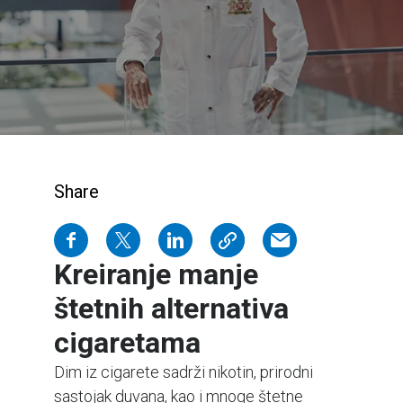
Share
Kreiranje manje
štetnih alternativa
cigaretama
Dim iz cigarete sadrži nikotin, prirodni
sastojak duvana, kao i mnoge štetne