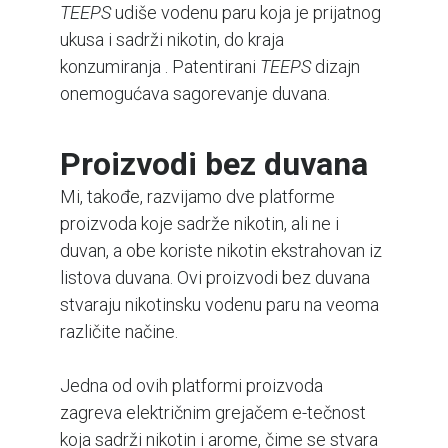
TEEPS
udiše vodenu paru koja je prijatnog
ukusa i sadrži nikotin, do kraja
konzumiranja . Patentirani
TEEPS
dizajn
onemogućava sagorevanje duvana.
Proizvodi bez duvana
Mi, takođe, razvijamo dve platforme
proizvoda koje sadrže nikotin, ali ne i
duvan, a obe koriste nikotin ekstrahovan iz
listova duvana. Ovi proizvodi bez duvana
stvaraju nikotinsku vodenu paru na veoma
različite načine.
Jedna od ovih platformi proizvoda
zagreva električnim grejačem e-tečnost
koja sadrži nikotin i arome, čime se stvara