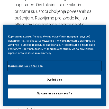
supstance. Ovi toksini – a ne nikotin –
primarni su uzroci oboljenja povezanih sa
pušenjem. Razvijamo proizvode koji su
alternativa cigaretama, sadrže nikotin i
nude zadovoljavajući ukus postojećim
Користимо колачиће како бисмо омогућили исправан рад веб
pušačima, ali bez duvanskog dima.
локације, прилагођавање садржаја и огласа, пружање функција за
друштвене мреже и анализу саобраћаја. Информације о томе како
користите нашу веб локацију делимо с партнерима за друштвене
Fokusirani smo na dva načina kako da to
мреже, оглашавање и аналитику.
postignemo, a oba eliminišu sagorevanje
(paljenje) duvana. Prvi način podrazumeva
Подешавања колачића
zagrevanje duvana kako bi se stvorila
vodena para prijatnog ukusa koja sadrži
Одбиј све
nikotin, a pritom sa značajno smanjenim
nivoima štetnih supstanci u pari. Drugi
Прихвати све колачиће
način podrazumeva stvaranje pare sa
nikotinom bez upotrebe duvana. A ovo je