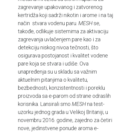
zagrevanje upakovanog i zatvorenog
kertridža koji sadrži nikotin i arome i na taj
način stvara vodenu paru.
MESH
se,
takođe, odlikuje sistemima za aktivaciju
zagrevanja uvlačenjem pare kao i za
detekciju niskog nivoa tečnosti, što
osigurava postojanost i kvalitet vodene
pare koja se stvara i udiše. Ova
unapređenja su u skladu sa važnim
aktuelnim pitanjima o kvalitetu,
bezbednosti, konzistentnosti i poreklu
proizvoda sa e-parom od strane odraslih
korisnika. Lansirali smo
MESH
na test-
uzorku jednog grada u Velikoj Britaniji, u
novembru 2016. godine, zajedno za četiri
nove, jedinstvene ponude aroma e-