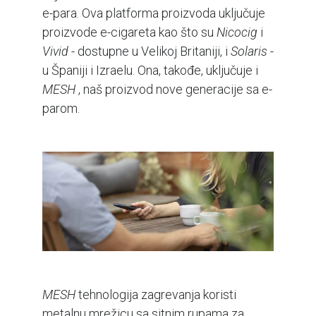
e-para. Ova platforma proizvoda uključuje
proizvode e-cigareta kao što su
Nicocig
i
Vivid
- dostupne u Velikoj Britaniji, i
Solaris
-
u Španiji i Izraelu. Ona, takođe, uključuje i
MESH
, naš proizvod nove generacije sa e-
parom.
MESH
tehnologija zagrevanja koristi
metalnu mrežicu sa sitnim rupama za