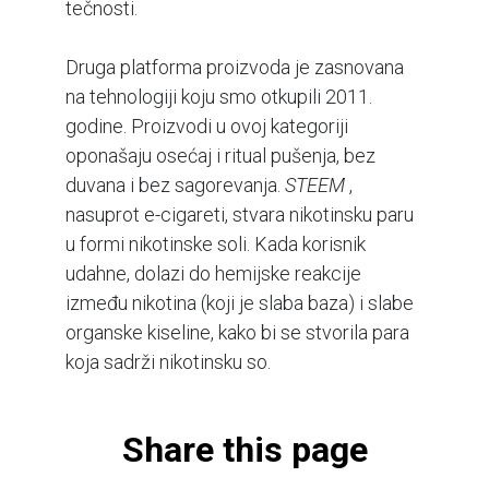
tečnosti.
Druga platforma proizvoda je zasnovana
na tehnologiji koju smo otkupili 2011.
godine. Proizvodi u ovoj kategoriji
oponašaju osećaj i ritual pušenja, bez
duvana i bez sagorevanja.
STEEM
,
nasuprot e-cigareti, stvara nikotinsku paru
u formi nikotinske soli. Kada korisnik
udahne, dolazi do hemijske reakcije
između nikotina (koji je slaba baza) i slabe
organske kiseline, kako bi se stvorila para
koja sadrži nikotinsku so.
Share this page