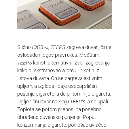
Slično
IQOS
-u,
TEEPS
zagreva duvan, čime
oslobađa njegov pravi ukus. Međutim,
TEEPS
koristi alternativni izvor zagrevanja
kako bi ekstrahovao aromu i nikotin iz
listova duvana. On se zagreva aktivnim
ugljem, a izgleda i daje osećaj sličan
pušenju cigarete, a da pritom nije cigareta.
Ugljenični izvor na kraju
TEEPS
-a se upali.
Toplota se potom prenosi na posebno
obrađeno duvansko punjenje. Poput
konzumiranja cigarete, potrošač uvlačeći