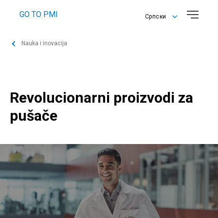
GO TO PMI
Српски
English
Nauka i inovacija
Српски
Revolucionarni proizvodi za
pušače