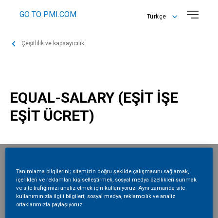
GO TO PMI.COM
Türkçe
English
Çeşitlilik ve kapsayıcılık
Türkçe
EQUAL-SALARY (EŞİT İŞE
EŞİT ÜCRET)
Tanımlama bilgilerini; sitemizin doğru şekilde çalışmasını sağlamak,
içerikleri ve reklamları kişiselleştirmek, sosyal medya özellikleri sunmak
ve site trafiğimizi analiz etmek için kullanıyoruz. Aynı zamanda site
kullanımınızla ilgili bilgileri; sosyal medya, reklamcılık ve analiz
ortaklarımızla paylaşıyoruz.