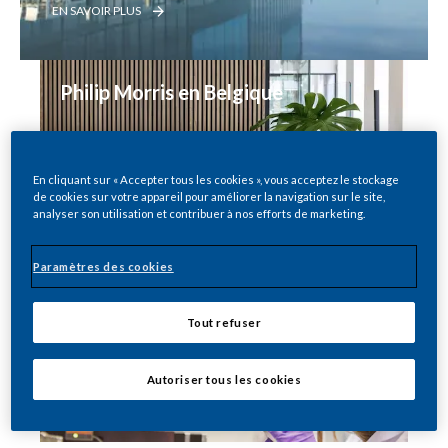
EN SAVOIR PLUS
Philip Morris en Belgique
EN SAVOIR PLUS
En cliquant sur « Accepter tous les cookies », vous acceptez le stockage
de cookies sur votre appareil pour améliorer la navigation sur le site,
Révision de la directive sur 
analyser son utilisation et contribuer à nos efforts de marketing.
les produits du tabac
Paramètres des cookies
EN SAVOIR PLUS
Tout refuser
Science et innovation
Autoriser tous les cookies
EN SAVOIR PLUS