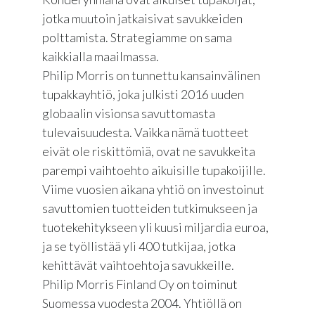
jotka muutoin jatkaisivat savukkeiden
polttamista. Strategiamme on sama
kaikkialla maailmassa.
Philip Morris on tunnettu kansainvälinen
tupakkayhtiö, joka julkisti 2016 uuden
globaalin visionsa savuttomasta
tulevaisuudesta. Vaikka nämä tuotteet
eivät ole riskittömiä, ovat ne savukkeita
parempi vaihtoehto aikuisille tupakoijille.
Viime vuosien aikana yhtiö on investoinut
savuttomien tuotteiden tutkimukseen ja
tuotekehitykseen yli kuusi miljardia euroa,
ja se työllistää yli 400 tutkijaa, jotka
kehittävät vaihtoehtoja savukkeille.
Philip Morris Finland Oy on toiminut
Suomessa vuodesta 2004. Yhtiöllä on