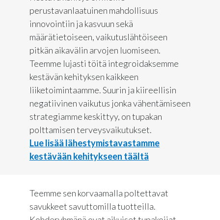
perustavanlaatuinen mahdollisuus
innovointiin ja kasvuun sekä
määrätietoiseen, vaikutuslähtöiseen
pitkän aikavälin arvojen luomiseen.
Teemme lujasti töitä integroidaksemme
kestävän kehityksen kaikkeen
liiketoimintaamme. Suurin ja kiireellisin
negatiivinen vaikutus jonka vähentämiseen
strategiamme keskittyy, on tupakan
polttamisen terveysvaikutukset.
Lue lisää lähestymistavastamme
kestävään kehitykseen täältä
Teemme sen korvaamalla poltettavat
savukkeet savuttomilla tuotteilla.
Kohderyhmänä ovat aikuiset tupakoijat,