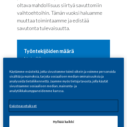
oltava mahdollisuus siirtyä savuttomiin
vaihtoehtoihin. Tämän vuoksi haluamme
muuttaa toimintaamme ja edistää
savutonta tulevaisuutta.
Työntekijöiden määrä
Noin 20
Käytämme evästeitä, jotta sivustomme toimii oikein ja voimme personoida
sisältöä ja mainoksia, tarjota sosiaalisen median ominaisuuksia ja
analysoida tietoliikennettä. Jaamme myös tietoja tavasta, jolla käytät
sivustoamme sosiaalisen median, mainonta- ja
analytiikkakumppaneidemme kanssa.
Evästeasetukset
Hylkää kaikki