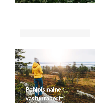
vastuuraportti
LUE LISÄÄ
Pohjoismainen
vastuuraportti