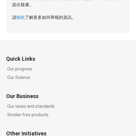
提出疑慮。
請
按此
了解更多如何舉報的資訊。
Quick Links
Our progress
Our Science
Our Business
Our views and standards
Smoke-free products
Other Initiatives