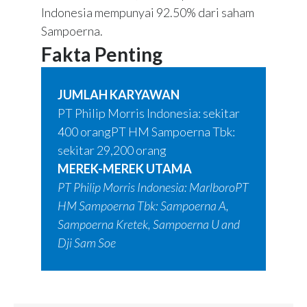
Indonesia mempunyai 92.50% dari saham
Sampoerna.
Fakta Penting
JUMLAH KARYAWAN
PT Philip Morris Indonesia: sekitar
400 orangPT HM Sampoerna Tbk:
sekitar 29,200 orang
MEREK-MEREK UTAMA
PT Philip Morris Indonesia: MarlboroPT
HM Sampoerna Tbk: Sampoerna A,
Sampoerna Kretek, Sampoerna U and
Dji Sam Soe