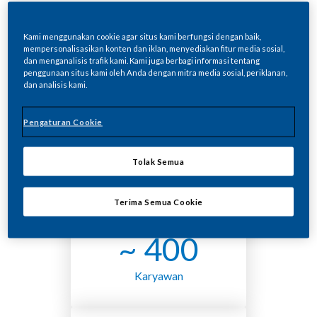
PT Philip Morris Indonesia (PT PMI)
memulai kegiatan bisnis di Indonesia pada
Kami menggunakan cookie agar situs kami berfungsi dengan baik,
bulan April 1984, dengan memproduksi dan
mempersonalisasikan konten dan iklan, menyediakan fitur media sosial,
dan menganalisis trafik kami. Kami juga berbagi informasi tentang
mendistribusikan produk-produk kami di
penggunaan situs kami oleh Anda dengan mitra media sosial, periklanan,
bawah lisensi. PT PMI memulai kegiatan
dan analisis kami.
produski sendiri di Bekasi, Jawa Barat,
sejak Mei 2006.
Pengaturan Cookie
Tolak Semua
Terima Semua Cookie
~ 400
Karyawan