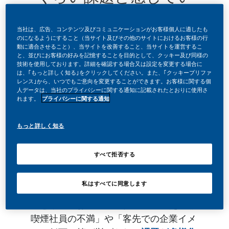
ますか？
当社は、広告、コンテンツ及びコミュニケーションがお客様個人に適したも
のになるようにすること（当サイト及びその他のサイトにおけるお客様の行
動に適合させること）、当サイトを改善すること、当サイトを運営するこ
と、並びにお客様の好みを記憶することを目的として、クッキー及び同様の
技術を使用しております。詳細を確認する場合又は設定を変更する場合に
は、｢もっと詳しく知る｣をクリックしてください。また、｢クッキープリファ
レンス｣から、いつでもご意向を変更することができます。お客様に関する個
人データは、当社のプライバシーに関する通知に記載されたとおりに使用さ
れます。
プライバシーに関する通知
社員の喫煙を課題と感じる企業は年々上
もっと詳しく知る
昇しています。
自社調査によると、およそ
65%もの企業
すべて拒否する
が社員の喫煙を課題に感じています。
具体的な課題の理由として、「社員（喫
私はすべてに同意します
煙者・非喫煙者）の健康が損なわれる」
ことや「においへの不快感」に加え「非
喫煙社員の不満」や「客先での企業イメ