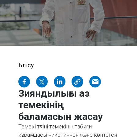
Бөлісу
Зияндылығы аз
темекінің
баламасын жасау
Темекі түтіні темекінің табиғи
құрамдасы никотиннен және көптеген