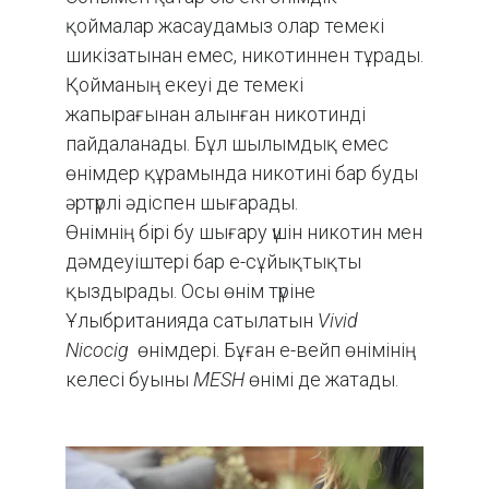
қоймалар жасаудамыз олар темекі
шикізатынан емес, никотиннен тұрады.
Қойманың екеуі де темекі
жапырағынан алынған никотинді
пайдаланады. Бұл шылымдық емес
өнімдер құрамында никотині бар буды
әртүрлі әдіспен шығарады.
Өнімнің бірі бу шығару үшін никотин мен
дәмдеуіштері бар е-сұйықтықты
қыздырады. Осы өнім түріне
Ұлыбританияда сатылатын
Vivid
Nicocig
өнімдері. Бұған е-вейп өнімінің
келесі буыны
MESH
өнімі де жатады.