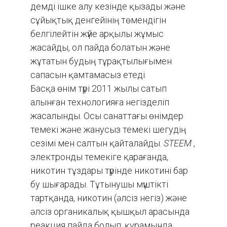
демді ішке алу кезінде қызады және
сұйықтық денгейінің төмендігін
белгілейтін жүйе арқылы жұмыс
жасайды, ол пайда болатын және
жұтатын будың тұрақтылығымен
сапасын қамтамасыз етеді.
Басқа өнім түрі 2011 жылы сатып
алынған технологияға негізделіп
жасалынды. Осы санаттағы өнімдер
темекі және жанусыз темекі шегудің
сезімі мен салтын қайталайды.
STEEM
,
электронды темекіге қарағанда,
никотин тұздары түрінде никотині бар
бу шығарады. Тұтынушы мүштікті
тартқанда, никотин (әлсіз негіз) және
әлсіз органикалық қышқыл арасында
реакция пайда болып, құрамында