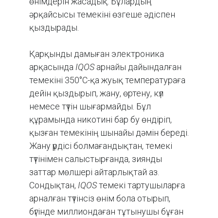
өнімдерін жасадық. Бұлардың
әрқайсысы темекіні өзгеше әдіспен
қыздырады.
Қарқынды дамыған электроника
арқасында
IQOS
арнайы дайындалған
темекіні 350°C-қа жуық температураға
дейін қыздырып, жану, өртену, күл
немесе түтін шығармайды. Бұл
құрамында никотині бар бу өндіріп,
қызған темекінің шынайы дәмін береді.
Жану үрдісі болмағандықтан, темекі
түтінімен салыстырғанда, зиянды
заттар мөлшері айтарлықтай аз.
Сондықтан,
IQOS
темекі тартушыларға
арналған түтінсіз өнім бола отырып,
бүгінде миллиондаған тұтынушы бұған