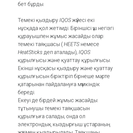
бет бұрды.
Темекі қыздыру
IQOS
жүйесі екі
нұсқада қол жетімді. Біріншісі үш негізгі
құрауышпен жұмыс жасайды олар:
темекі таяқшасы (
HEETS
немесе
HeatSticks
деп аталады),
IQOS
құрылғысы және қуаттау құрылғысы.
Екінші нұсқасы қыздыру және қуаттау
құрылғысын біріктіріп бірнеше мәрте
қатарынан пайдалануға мүмкіндік
береді.
Екеуі де бірдей жұмыс жасайды:
тұтынушы темекі таяқшасын
құрылғыға салады, онда ол
электрондық кыздырғыш ұстараның
жүзімен қыздырылады. Таяқшаны