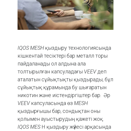
IQOS MESH
қыздыру технологиясында
кішкентай тесіктері бар металл торы
пайдаланады ол алдына ала
толтырылған капсуладағы
VEEV
деп
аталатын сұйықтықты қыздырады, бұл
сұйықтық құрамында бу шығаратын
никотин және иістендіргіштер бар. Әр
VEEV
капсуласында өз
MESH
қыздырғышы бар, сондықтан оны
қолымен ауыстырудың қажеті жоқ.
IQOS MES
H қыздыру жүйесі арқасында