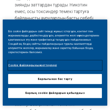
зиянды заттардан тұрады. Никотин
емес, осы токсиндер темекі тартуға
байланысты аурулардың басты себебі
болып табылады. Біз құрамында
никотин және темекі тартушыларды
Біз cookie файлдарын сайт тиімді жұмыс істеуі үшін, контент пен
жарнамаларды дербестендіру үшін, әлеуметтік желі мүмкіндіктерімен
қанағаттандыратын дәмі бар, бірақ түтін
қамтамасыз ету және трафигімізді талдау үшін пайдаланамыз.
шығармайтын темекіге балама
Сондай-ақ біздің сайтты пайдалануыңыз туралы мәліметтерді
әлеуметтік желілер, жарнамалау және сараптау бойынша біздің
өнімдерді шығарудамыз.
серіктестермен бөлісеміз.
Біз темекінің жануын (тұтануын)
Cookie файлдарының реттеулері
болдырмайтын өнімді жасаудың екі
жолына назар аударамыз. Біріншісі -
Барлығынан бас тарту
темекіні қыздыру арқылы никотині бар
дәмді бу шығарып, будың
Барлық cookie файлдарын қабылдаңыз
құрамындағы зиянды заттарды едәуір
азайту. Басқа жолы - темекіні