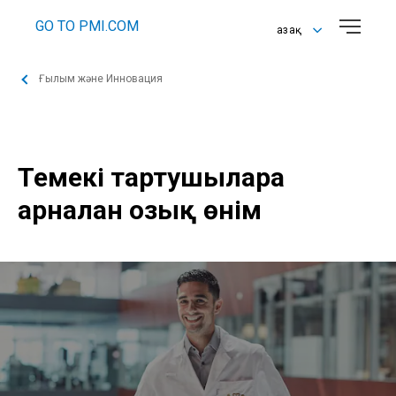
GO TO PMI.COM
Қазақ
English
Ғылым және Инновация
Қазақ
Русский
Темекі тартушыларға
арналған озық өнім