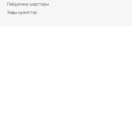
Пайдалану шарттары
Заңды құжаттар
Cookie теңшелімдері
Біз туралы оқыңыздар
PRIVACY NOTICE
FAQ
GLOSSARY
CONTACT US
COMPANY INFORMATION
© Philip Morris Products S.A.