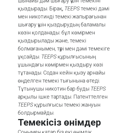
шынайы дәм шығару үшін темекіні
қыздырады. Бірақ,
TEEPS
темекі дәмі
мен никотинді темекі жапырағынан
шығару үшін қыздырудың баламалы
көзін қолданады: бұл көмірмен
қыздырылады және, темекі
болмағанымен, түрі мен дәмі темекіге
ұқсайды.
TEEPS
құрылғысының
ұшындағы көмірмен қыздыру көзі
тұтанады. Содан кейін қызу арнайы
өңделген темекі тығынына өтеді.
Тұтынушы никотин бар буды
TEEPS
арқылы ішке тартады. Патенттелген
TEEPS
құрылғысы темекі жануын
болдырмайды.
Темекісіз өнімдер
Сонымен қатар біз екі өнімдік