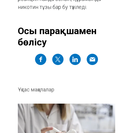
никотин тұзы бар бу түзіледі.
Осы парақшамен
бөлісу
Ұқсас мақалалар