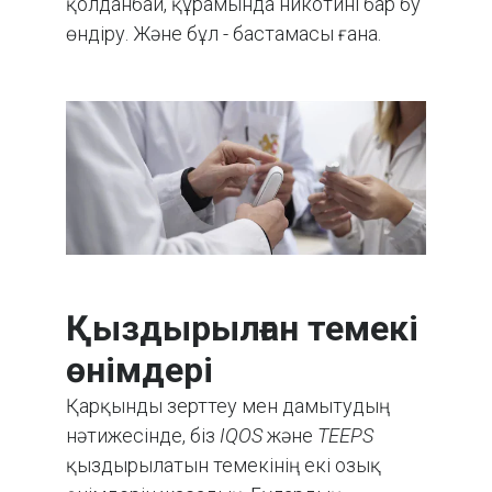
қолданбай, құрамында никотині бар бу
өндіру. Және бұл - бастамасы ғана.
Қыздырылған темекі
өнімдері
Қарқынды зерттеу мен дамытудың
нәтижесінде, біз
IQOS
және
TEEPS
қыздырылатын темекінің екі озық