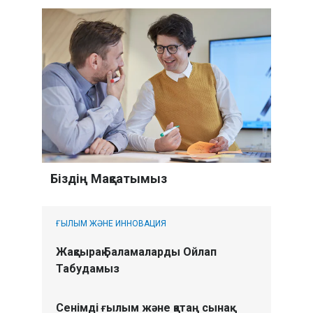
Біздің Мақсатымыз
ҒЫЛЫМ ЖӘНЕ ИННОВАЦИЯ
Жақсырақ Баламаларды Ойлап
Табудамыз
Сенімді ғылым және қатаң сынақ