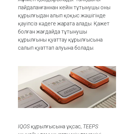
пайдаланғаннан кейін тұтынушы оны
құрылғыдан алып қоқыс жәшігінде
қауіпсіз кәдеге жарата алады. Қажет
болған жағдайда тұтынушы
құрылғыны қуаттау құрылғысына
салып қуаттап алуына болады.
IQOS
құрылғысына ұқсас,
TEEPS