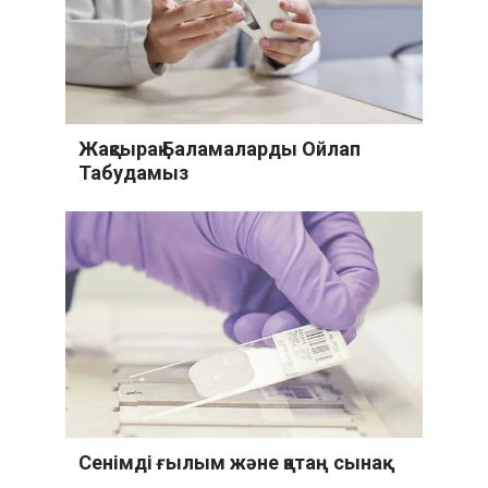
Жақсырақ Баламаларды Ойлап
Табудамыз
Сенімді ғылым және қатаң сынақ