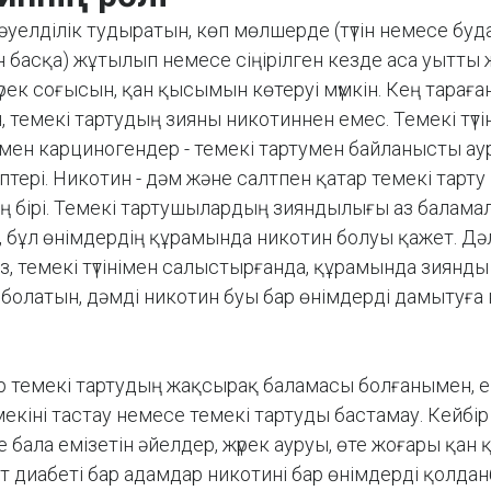
тәуелділік тудыратын, көп мөлшерде (түтін немесе буд
 басқа) жұтылып немесе сіңірілген кезде аса уытты 
рек соғысын, қан қысымын көтеруі мүмкін. Кең тараға
 темекі тартудың зияны никотиннен емес. Темекі түтін
мен карциногендер - темекі тартумен байланысты а
тері. Никотин - дәм және салтпен қатар темекі тарту
ің бірі. Темекі тартушылардың зияндылығы аз балама
н, бұл өнімдердің құрамында никотин болуы қажет. Дә
із, темекі түтінімен салыстырғанда, құрамында зиянд
 болатын, дәмді никотин буы бар өнімдерді дамытуға 
р темекі тартудың жақсырақ баламасы болғанымен, 
мекіні тастау немесе темекі тартуды бастамау. Кейбі
е бала емізетін әйелдер, жүрек ауруы, өте жоғары қа
т диабеті бар адамдар никотині бар өнімдерді қолда