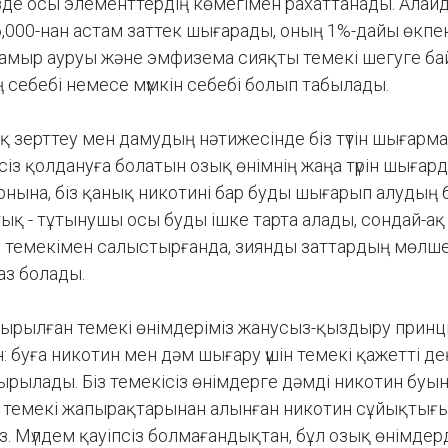
зде осы элементтердің көмегімен рахаттанады. Алай
 6,000-нан астам заттек шығарады, оның 1%-дайы өкпен
ек-тамыр ауруы және эмфизема сияқты темекі шегуге б
 себебі немесе мүмкін себебі болып табылады.
 зерттеу мен дамудың нәтижесінде біз түтін шығарм
нсіз қолдануға болатын озық өнімнің жаңа түрін шығар
нына, біз қанық никотині бар буды шығарып алудың 
ық - тұтынушы осы буды ішке тарта алады, сондай-ақ
 темекімен салыстырғанда, зиянды заттардың мөлше
аз болады.
дырылған темекі өнімдеріміз жанусыз-қыздыру принц
: буға никотин мен дәм шығару үшін темекі қажетті д
ырылады. Біз темекісіз өнімдерге дәмді никотин буы
 темекі жапырақтарынан алынған никотин сұйықтығ
. Мүлдем қауіпсіз болмағандықтан, бұл озық өнімдер