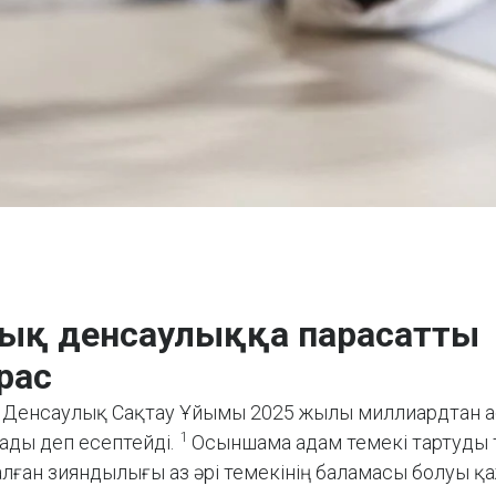
дық денсаулыққа парасатты
рас
ік Денсаулық Сақтау Ұйымы 2025 жылы миллиардтан 
1
тады деп есептейді.
Осыншама адам темекі тартуды 
алған зияндылығы аз әрі темекінің баламасы болуы қа