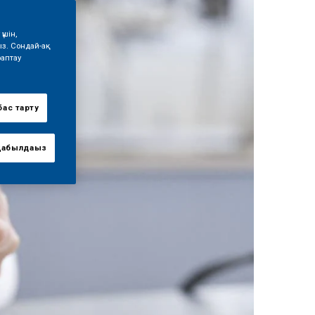
үшін,
ыз. Сондай-ақ
раптау
ас тарту
қабылдаңыз