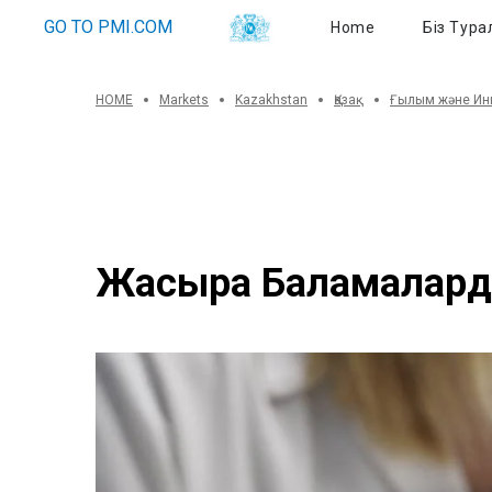
Біз Туралы
GO TO PMI.COM
Home
Біз Тура
HOME
Markets
Kazakhstan
Қазақ
Ғылым және Ин
Жақсырақ Баламалар