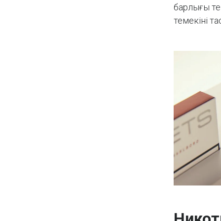
барлығы те
темекіні т
Никот