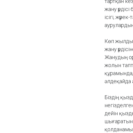
тартқан ке
жану үрдісі
ісігі, жүр
аурулардың
Көп жылдық
жану үрдісі
Жанудың ор
жолын тапт
құрамында,
әлдеқайда 
Біздің қыз
негізделген
дейін қызд
шығаратын
қолданамыз