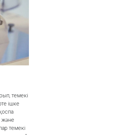
рып, темекі
те ішке
 қоспа
і және
лар темекі