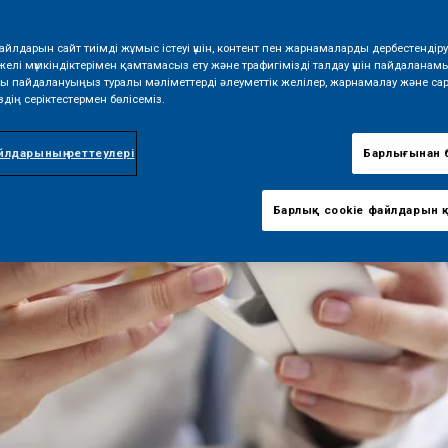
файлдарын сайт тиімді жұмыс істеуі үшін, контент пен жарнамаларды дербестендіру 
желі мүмкіндіктерімен қамтамасыз ету және трафигімізді талдау үшін пайдаланам
тты пайдалануыңыз туралы мәліметтерді әлеуметтік желілер, жарнамалау және са
дің серіктестермен бөлісеміз.
йлдарының реттеулері
Барлығынан б
Барлық cookie файлдарын 