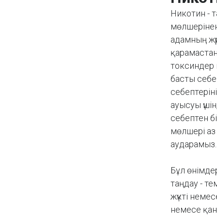
Никотин - 
мөлшерінен
адамның жү
қарамастан,
токсиндер 
басты себеп
себептерін
ауысуы үші
себептен б
мөлшері аз
аударамыз.
Бұл өнімде
таңдау - те
жүкті немес
немесе қан