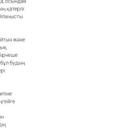
да, осындай
ің қатерлі
айланысты
айтын және
дық.
бірнеше
 бұл будың
рі
ипіне
еңгейге
н
ын
дің