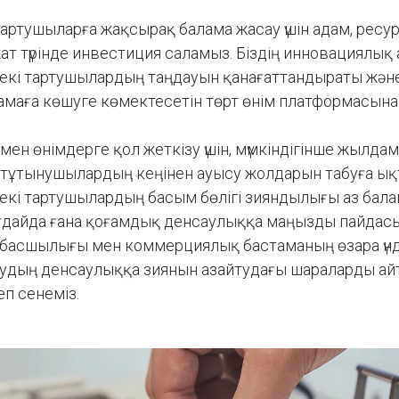
 тартушыларға жақсырақ балама жасау үшін адам, ресур
ат түрінде инвестиция саламыз. Біздің инновациялық
екі тартушылардың таңдауын қанағаттандыраты және
баламаға көшуге көмектесетін төрт өнім платформасына
мен өнімдерге қол жеткізу үшін, мүмкіндігінше жылда
 тұтынушылардың кеңінен ауысу жолдарын табуға ық
екі тартушылардың басым бөлігі зияндылығы аз бала
дайда ғана қоғамдық денсаулыққа маңызды пайдасы
басшылығы мен коммерциялық бастаманың өзара үнд
тудың денсаулыққа зиянын азайтудағы шараларды а
еп сенеміз.