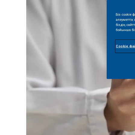
Біз cookie 
әлеуметтік 
біздің сай
бойынша біз
Cookie фа