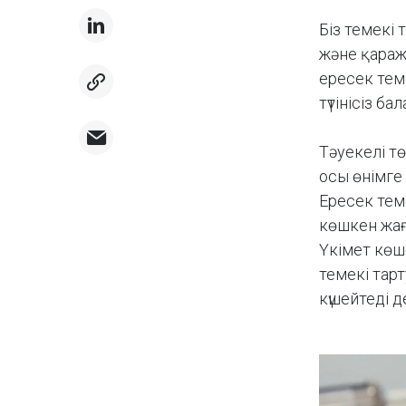
Біз темекі
және қараж
ересек тем
түтінісіз 
Тәуекелі тө
осы өнімге
Ересек тем
көшкен жағ
Үкімет көш
темекі тар
күшейтеді д