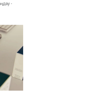
ңдау -