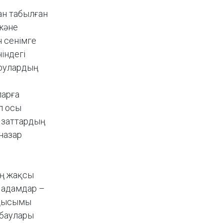
ан табылған
және
н сенімге
індегі
урулардың
ларға
л осы
ы заттардың
назар
ең жақсы
р адамдар –
н қысымы
нбаулары