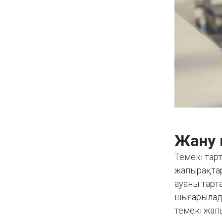
Жану 
Темекі тарт
жапырақтар
ауаны тарта
шығарылады
темекі жап