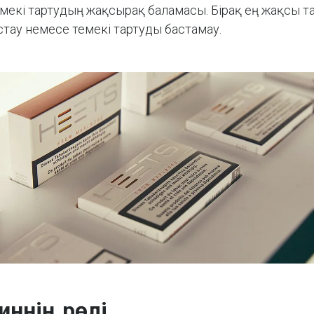
мекі тартудың жақсырақ баламасы. Бірақ ең жақсы та
астау немесе темекі тартуды бастамау.
иннің рөлі