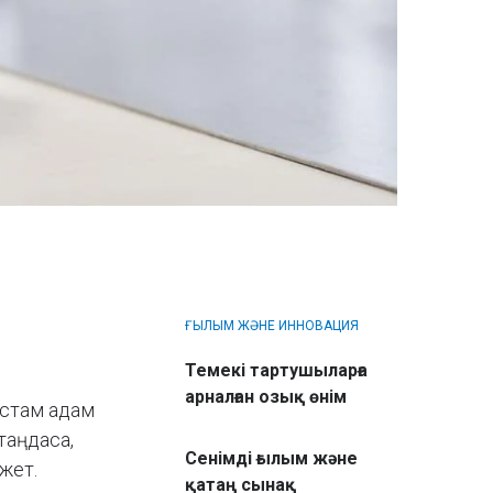
ҒЫЛЫМ ЖӘНЕ ИННОВАЦИЯ
Темекі тартушыларға
арналған озық өнім
астам адам
таңдаса,
Сенімді ғылым және
жет.
қатаң сынақ