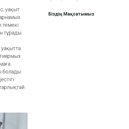
с, уақыт
Біздің Мақсатымыз
 арнамыз
 темекі
н тұрады.
м уақытта
тиярмыз.
маға
 болады.
естігі
йтарлықтай