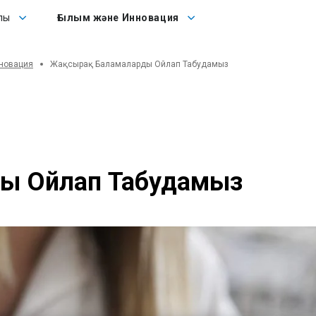
Ғылым және Инновация
лы
Ғылым және Инновация
новация
Жақсырақ Баламаларды Ойлап Табудамыз
ды Ойлап Табудамыз