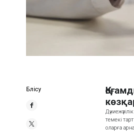
Қоғам
Бөлісу
көзқа
Дүниежүзіл
темекі тар
оларға арн