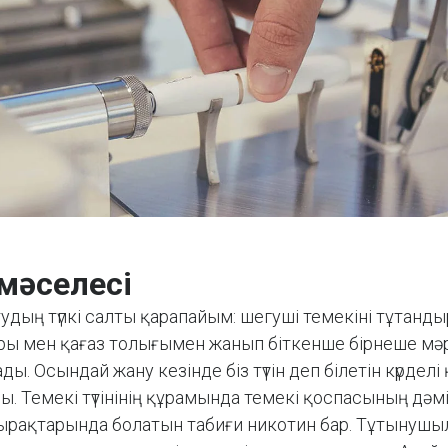
мәселесі
удың түпкі салты қарапайым: шегуші темекіні тұтанды
ы мен қағаз толығымен жанып біткенше бірнеше мәр
ды. Осындай жану кезінде біз түтін деп білетін күрделі
. Темекі түтінінің құрамында темекі қоспасының дәм
ырақтарында болатын табиғи никотин бар. Тұтынушы