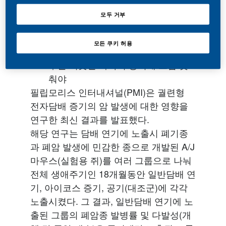
궐련형 전자담배 분석결과 발표에 대
모두 거부
한 해명 다시 촉구
일반담배에서조차 의미 없는 ‘타
모든 쿠키 허용
르’가 아니라, 비임상연구 및 임상연
구를 비롯한 과학적 증거에 초점 맞
춰야
필립모리스 인터내셔널(PMI)은 궐련형
전자담배 증기의 암 발생에 대한 영향을
연구한 최신 결과를 발표했다.
해당 연구는 담배 연기에 노출시 폐기종
과 폐암 발생에 민감한 종으로 개발된 A/J
마우스(실험용 쥐)를 여러 그룹으로 나눠
전체 생애주기인 18개월동안 일반담배 연
기, 아이코스 증기, 공기(대조군)에 각각
노출시켰다. 그 결과, 일반담배 연기에 노
출된 그룹의 폐암종 발병률 및 다발성(개