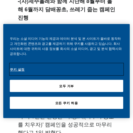
-(사)제주올레와 함께 지난해 8월부터 올
해 6월까지 담배꽁초, 쓰레기 줍는 캠페인
진행
-제주 찾은 전국의 관광객, 올레길 26개
우리는 소셜 미디어 기능의 제공과 데이터 분석 및 본 사이트가 올바로 동작하
코스와 제주의 수려한 바다 보호 위해 땀
고 개인화된 콘텐츠와 광고를 제공하기 위해 쿠키를 사용하고 있습니다. 회사
사이트에 대한 귀하의 사용 정보를 회사의 소셜 미디어, 광고 및 분석 협력사와
흘려
공유합니다.
-참가자 중 설문 응답자의 94% “담배꽁초
쿠키 설정
줍기 등 환경보호 활동에 계속 참여하겠
다”
모두 거부
(서울, 2021년 7월 1일) 한국필립모리스
㈜(대표이사 백영재)가 사단법인 제주올
모든 쿠키 허용
레(이사장 서명숙)와 함께 지난해 8월부
터 약 1년간 진행한 '나.꽁.치(나부터 꽁초
를 치우자)' 캠페인을 성공적으로 마무리
했다고 1일 밝혔다.