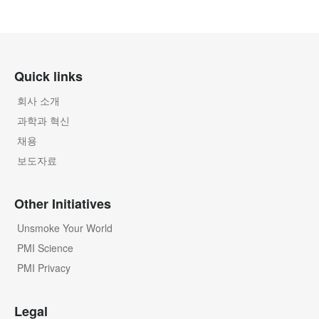
Quick links
회사 소개
과학과 혁신
채용
보도자료
Other Initiatives
Unsmoke Your World
PMI Science
PMI Privacy
Legal