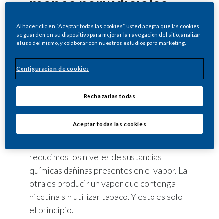
menos perjudiciales
que los cigarros
Al hacer clic en “Aceptar todas las cookies”, usted acepta que las cookies
se guarden en su dispositivo para mejorar la navegación del sitio, analizar
Estamos desarrollando productos
el uso del mismo, y colaborar con nuestros estudios para marketing.
alternativos a los cigarros que contienen
nicotina y ofrecen un sabor que satisface a
Configuración de cookies
los fumadores sin generar humo. Nos
hemos centrado en dos formas de hacerlo y
Rechazarlas todas
ambas eliminan la combustión del tabaco.
La primera es calentar el tabaco para
Aceptar todas las cookies
generar un vapor que contenga nicotina y
un sabor agradable, al tiempo que
reducimos los niveles de sustancias
químicas dañinas presentes en el vapor. La
otra es producir un vapor que contenga
nicotina sin utilizar tabaco. Y esto es solo
el principio.