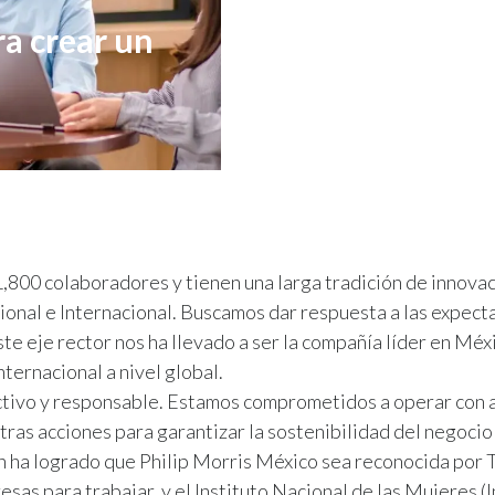
ra crear un
800 colaboradores y tienen una larga tradición de innovac
cional e Internacional. Buscamos dar respuesta a las expect
e eje rector nos ha llevado a ser la compañía líder en Méxi
ternacional a nivel global.
tivo y responsable. Estamos comprometidos a operar con 
tras acciones para garantizar la sostenibilidad del negocio 
ón ha logrado que Philip Morris México sea reconocida por
as para trabajar, y el Instituto Nacional de las Mujeres (