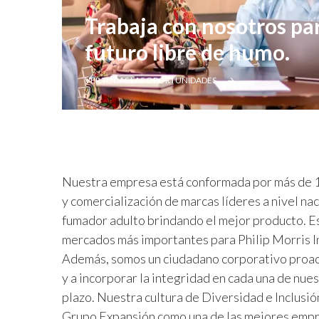
Trabaja con nosotros pa
futuro libre de humo.
VER TODAS LAS OPORTUNIDADES
Nuestra empresa está conformada por más de 1,
y comercialización de marcas líderes a nivel na
fumador adulto brindando el mejor producto. Est
mercados más importantes para Philip Morris In
Además, somos un ciudadano corporativo proac
y a incorporar la integridad en cada una de nues
plazo. Nuestra cultura de Diversidad e Inclusi
Grupo Expansión como una de las mejores empres