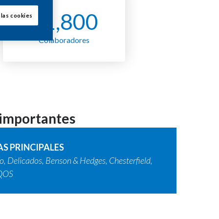
~1,800
 las cookies
Colaboradores
 importantes
S PRINCIPALES
, Delicados, Benson & Hedges, Chesterfield,
IQOS