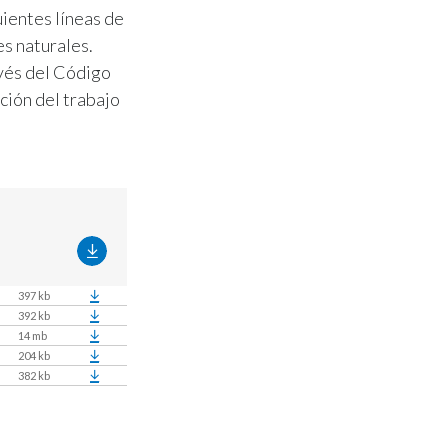
uientes líneas de
s naturales.
avés del Código
ción del trabajo
397 kb
392 kb
14 mb
204 kb
382 kb