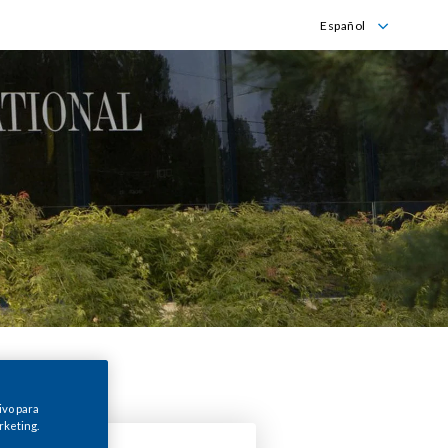
Español
English
Español
ivo para
rketing.