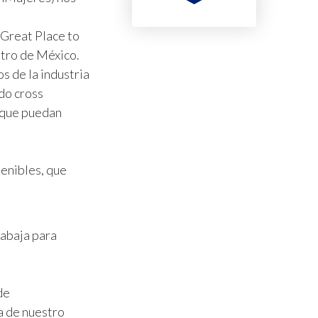
 Great Place to
ntro de México.
s de la industria
do cross
a que puedan
tenibles, que
rabaja para
de
a de nuestro