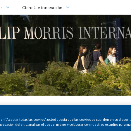
Ciencia e innovación
os
Ciencia e innovación
c en “Aceptar todas las cookies”, usted acepta que las cookies se guarden en su disposit
avegación del sitio, analizar el uso del mismo, y colaborar con nuestros estudios para ma
ilial de Philip Morris