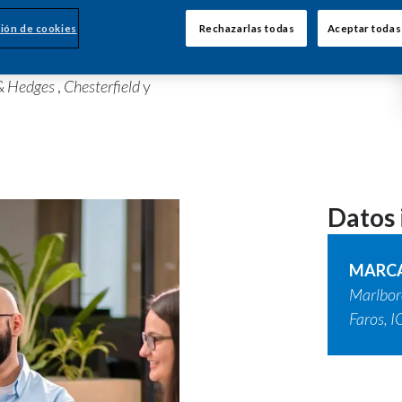
 comercialización de
ión de cookies
Rechazarlas todas
Aceptar todas
io de marcas de alta
rcado, y
Delicados
, una de
& Hedges
,
Chesterfield
y
Datos
MARCA
Marlboro
Faros, 