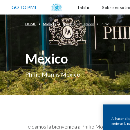
Sobre nosotros
GO TO PMI
Inicio
Sobre nosotr
HOME
Markets
Mexico
Español
Inicio
Mexico
Philip Morris México
Al hacer cli
mejorar la n
Te damos la bienvenida a Philip Morris México, f