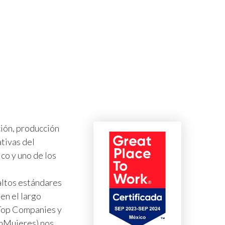
ión, producción
ativas del
co y uno de los
altos estándares
en el largo
 Top Companies y
InMujeres) nos