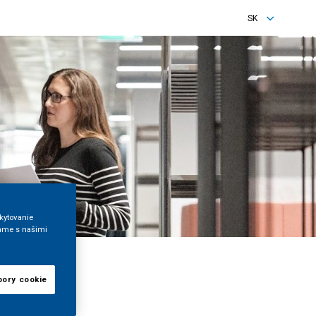
SK
EN
SK
kytovanie
ľame s našimi
bory cookie