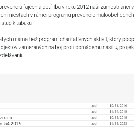
venciu fajčenia detí. Iba v roku 2012 naši zamestnanci vy
ých miestach v rámci programu prevencie maloobchodného
stup k tabaku.
letých máme tiež program charitatívnych aktivít, ktorý pod
projektov zameraných na boj proti domácemu násiliu, proje
zdelávaniu.
.pdf
10/31/2016
.pdf
11/14/2018
 s.r.o
.pdf
10/16/2018
č. 54 2019
.pdf
11/13/2023