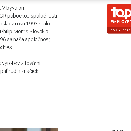
o. V bývalom
 ČR pobočkou spoločnosti
ensko v roku 1993 stalo
Philip Morris Slovakia
 1996 sa naša spoločnosť
odnes.
 výrobky z tovární
päť rodín značiek: