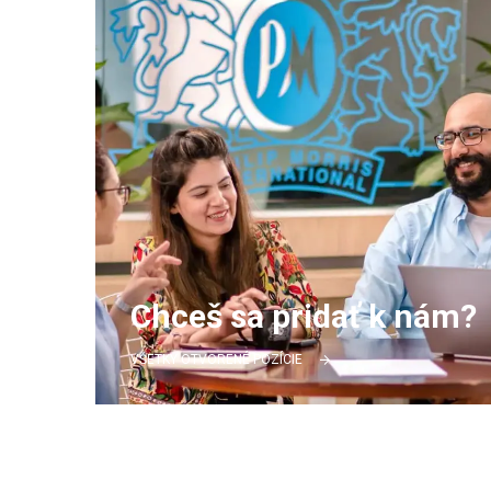
Chceš sa pridať k nám?
VŠETKY OTVORENÉ POZÍCIE