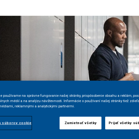
ie používame na správne fungovanie našej stránky, prispôsobenie obsahu a reklám, pos
álnych médií a na analýzu návštevnosti. Informácie o používaní našej stránky tiež zdie
médiami, reklamnými a analytickými partnermi.
a súborov cookie
Zamietnuť všetky
Prijať všetky sú