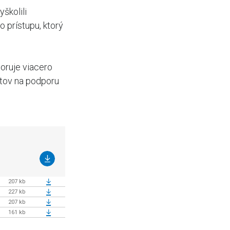
školili
 prístupu, ktorý
poruje viacero
ktov na podporu
207 kb
227 kb
207 kb
161 kb