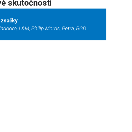
é skutočnosti
 značky
arlboro, L&M, Philip Morris, Petra, RGD