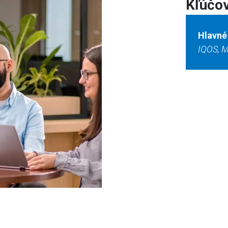
Kľúčov
Hlavné
IQOS, M