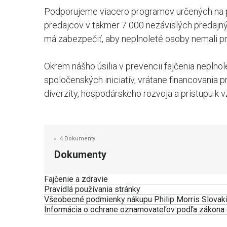
Podporujeme viacero programov určených na pre
predajcov v takmer 7 000 nezávislých predajn
má zabezpečiť, aby neplnoleté osoby nemali prí
Okrem nášho úsilia v prevencii fajčenia neplno
spoločenských iniciatív, vrátane financovania 
diverzity, hospodárskeho rozvoja a prístupu k v
4 Dokumenty
Dokumenty
Fajčenie a zdravie
Pravidlá používania stránky
Všeobecné podmienky nákupu Philip Morris Slovakia
Informácia o ochrane oznamovateľov podľa zákona 