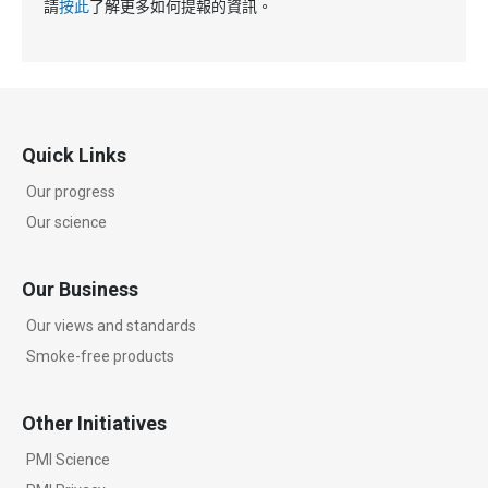
請
按此
了解更多如何提報的資訊。
Quick Links
Our progress
Our science
Our Business
Our views and standards
Smoke-free products
Other Initiatives
PMI Science