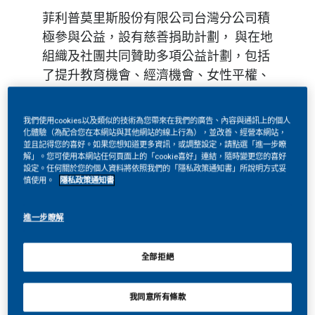
菲利普莫里斯股份有限公司台灣分公司積
極參與公益，設有慈善捐助計劃， 與在地
組織及社團共同贊助多項公益計劃，包括
了提升教育機會、經濟機會、女性平權、
和災害救助及防範等。 菲利普莫里斯股份
有限公司台灣分公司在慈善捐助方面投注
我們使用cookies以及類似的技術為您帶來在我們的廣告、內容與通訊上的個人
許多心力，成績備受肯定，已獲頒多項殊
化體驗（為配合您在本網站與其他網站的線上行為），並改善、經營本網站，
並且記得您的喜好。如果您想知道更多資訊，或調整設定，請點選「進一步瞭
榮，包括在2003年獲頒行政院文化建設委
解」。您可使用本網站任何頁面上的「cookie喜好」連結，隨時變更您的喜好
員會第六屆文馨獎銀獎。
設定。任何關於您的個人資料將依照我們的「隱私政策通知書」所說明方式妥
慎使用。
隱私政策通知書
重要記事
進一步瞭解
員工人數
約 140 人
全部拒絕
我同意所有條款