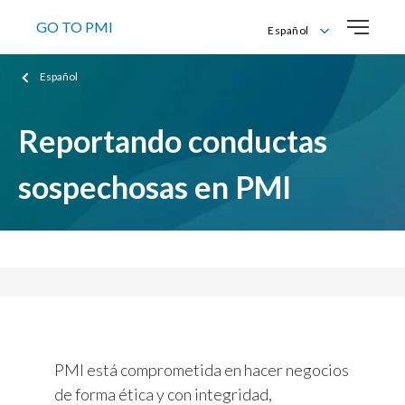
GO TO PMI
Español
English
Español
Español
Reportando conductas
sospechosas en PMI
En PMI cualquier persona puede denunciar
PMI está comprometida en hacer negocios
de forma ética y con integridad,