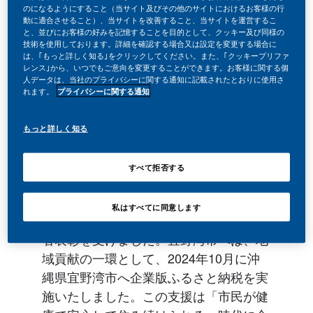
のになるようにすること（当サイト及びその他のサイトにおけるお客様の行
動に適合させること）、当サイトを改善すること、当サイトを運営するこ
と、並びにお客様の好みを記憶することを目的として、クッキー及び同様の
技術を使用しております。詳細を確認する場合又は設定を変更する場合に
は、｢もっと詳しく知る｣をクリックしてください。また、｢クッキープリファ
レンス｣から、いつでもご意向を変更することができます。お客様に関する個
人データは、当社のプライバシーに関する通知に記載されたとおりに使用さ
れます。
プライバシーに関する通知
もっと詳しく知る
フィリップ モリス ジャパン合同会社
（以下、PMJ）は、宜野湾市より市政発
すべて拒否する
展への尽力と功績が高く評価され、2025
年7月1日（火）に宜野湾市「市民の日」
私はすべてに同意します
式典に参加し、一般篤行部門で市政功労
者表彰を受けました。宜野湾市へは、地
域貢献の一環として、2024年10月に沖
縄県宜野湾市へ企業版ふるさと納税を実
施いたしました。この支援は「市民が健