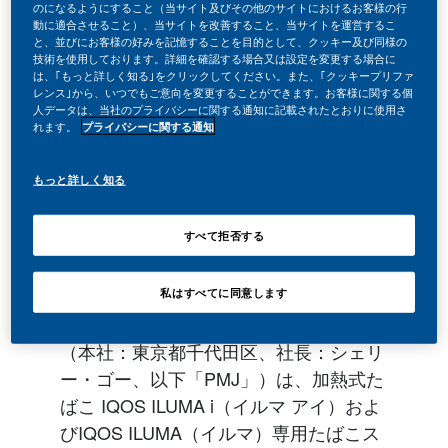
のになるようにすること（当サイト及びその他のサイトにおけるお客様の行
動に適合させること）、当サイトを改善すること、当サイトを運営するこ
と、並びにお客様の好みを記憶することを目的として、クッキー及び同様の
技術を使用しております。詳細を確認する場合又は設定を変更する場合に
は、｢もっと詳しく知る｣をクリックしてください。また、｢クッキープリファ
レンス｣から、いつでもご意向を変更することができます。お客様に関する個
人データは、当社のプライバシーに関する通知に記載されたとおりに使用さ
れます。
プライバシーに関する通知
もっと詳しく知る
すべて拒否する
私はすべてに同意します
フィリップ モリス ジャパン合同会社
（本社：東京都千代田区、社長：シェリ
ー・ゴー、以下「PMJ」）は、加熱式た
ばこ IQOS ILUMA i（イルマ アイ）およ
びIQOS ILUMA（イルマ）専用たばこス