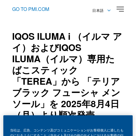
GO TO PMI.COM
日本語
English
日本語
IQOS ILUMA i （イルマ ア
イ）およびIQOS
ILUMA（イルマ）専用た
ばこスティック
「TEREA」から 「テリア
ブラック フューシャ メン
ソール」を 2025年8月4日
（月）より順次発売
22 July 2025
当社は、広告、コンテンツ及びコミュニケーションがお客様個人に適したも
のになるようにすること（当サイト及びその他のサイトにおけるお客様の行