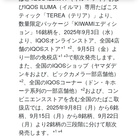
びIQOS ILUMA（イルマ）専用たばこス
ティック「TEREA（テリア）」より、
数量限定パッケージ「KIWAMIエディシ
ョン」16銘柄を、2025年9月3日（水）
より、IQOSオンラインストア、全国4店
舗のIQOSストア
※1
※2
、9月5日（金）よ
り一部の免税店
※1 ※3
で順次発売します。
また、全国のIQOSショップ（ヤマダデ
ンキおよび、ビックカメラ一部店舗他）
※2
、全国のIQOSコーナー（ドン・キホ
ーテ系列の一部店舗他）
※2
および、コン
ビニエンスストアを含む全国のたばこ取
扱店では、2025年9月8日（月）から6銘
柄、9月15日（月）から8銘柄、9月22日
（月）より2銘柄の三段階に分けて順次
発売します。
※1 ※4