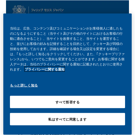
当社は、広告、コンテンツ及びコミュニケーションがお客様個人に適したも
のになるようにすること（当サイト及びその他のサイトにおけるお客様の行
動に適合させること）、当サイトを改善すること、当サイトを運営するこ
と、並びにお客様の好みを記憶することを目的として、クッキー及び同様の
技術を使用しております。詳細を確認する場合又は設定を変更する場合に
は、｢もっと詳しく知る｣をクリックしてください。また、｢クッキープリファ
レンス｣から、いつでもご意向を変更することができます。お客様に関する個
人データは、当社のプライバシーに関する通知に記載されたとおりに使用さ
れます。
プライバシーに関する通知
もっと詳しく知る
すべて拒否する
フィリップ モリス ジャパン合同会社
（本社：東京都千代田区、社長：シェリ
私はすべてに同意します
ー・ゴー、以下「PMJ」）は、加熱式た
ばこ IQOS ILUMA i （イルマ アイ）およ