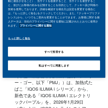
動に適合させること）、当サイトを改善すること、当サイトを運営するこ
と、並びにお客様の好みを記憶することを目的として、クッキー及び同様の
技術を使用しております。詳細を確認する場合又は設定を変更する場合に
は、｢もっと詳しく知る｣をクリックしてください。また、｢クッキープリファ
レンス｣から、いつでもご意向を変更することができます。お客様に関する個
人データは、当社のプライバシーに関する通知に記載されたとおりに使用さ
れます。
プライバシーに関する通知
もっと詳しく知る
すべて拒否する
私はすべてに同意します
フィリップ モリス ジャパン合同会社
（本社：東京都千代田区、社長：シェリ
ー・ゴー、以下「PMJ」）は、加熱式た
ばこ「IQOS ILUMA i シリーズ」から、
新色である「IQOS ILUMA i エレクトリ
ックパープル」を、2026年1月29日