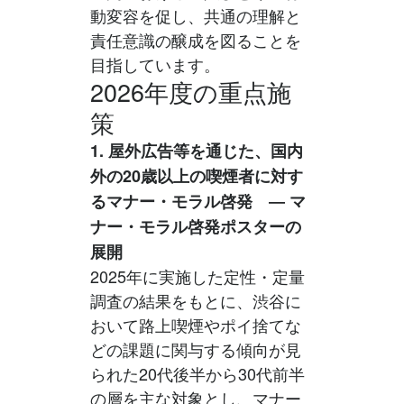
動変容を促し、共通の理解と
責任意識の醸成を図ることを
目指しています。
2026年度の重点施
策
1. 屋外広告等を通じた、国内
外の20歳以上の喫煙者に対す
るマナー・モラル啓発 ― マ
ナー・モラル啓発ポスターの
展開
2025年に実施した定性・定量
調査の結果をもとに、渋谷に
おいて路上喫煙やポイ捨てな
どの課題に関与する傾向が見
られた20代後半から30代前半
の層を主な対象とし、マナー