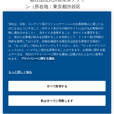
ン（所在地：東京都渋谷区
代表理事：小泉秀樹、以下
「渋谷未来デザイン」）と共
当社は、広告、コンテンツ及びコミュニケーションがお客様個人に適したも
同で、渋谷における公共空間
のになるようにすること（当サイト及びその他のサイトにおけるお客様の行
動に適合させること）、当サイトを改善すること、当サイトを運営するこ
の環境改善および喫煙に関す
と、並びにお客様の好みを記憶することを目的として、クッキー及び同様の
る都市課題への対応を目的
技術を使用しております。詳細を確認する場合又は設定を変更する場合に
は、｢もっと詳しく知る｣をクリックしてください。また、｢クッキープリファ
に、「Action for 0」のもと
レンス｣から、いつでもご意向を変更することができます。お客様に関する個
2026年度の取組みを開始しま
人データは、当社のプライバシーに関する通知に記載されたとおりに使用さ
れます。
プライバシーに関する通知
した。
もっと詳しく知る
すべて拒否する
私はすべてに同意します