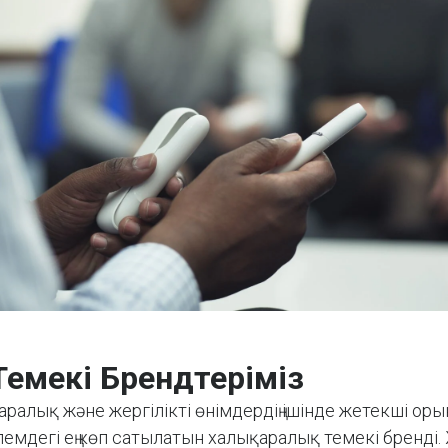
 Темекі Брендтеріміз
қаралық және жергілікті өнімдердің ішінде жетекші ор
әлемдегі ең көп сатылатын халықаралық темекі бренді