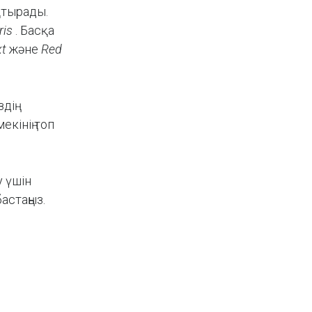
тырады.
ris
. Басқа
xt
және
Red
дің
екінің топ
у үшін
астаңыз.