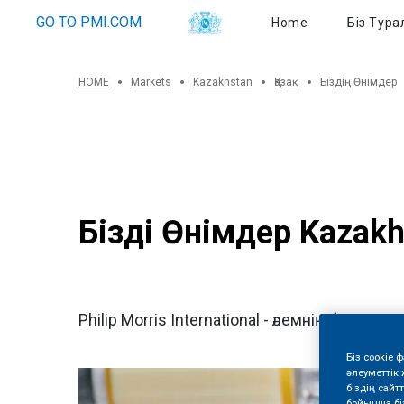
Біз Туралы
GO TO PMI.COM
Home
Біз Тура
HOME
Markets
Kazakhstan
Қазақ
Біздің Өнімдер
Біздің Өнімдер Kazak
Philip Morris International - әлемнің барл
Біз cookie 
әлеуметтік 
біздің сай
бойынша біз