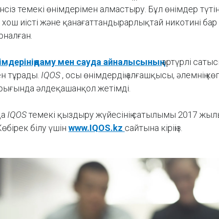
нсіз темекі өнімдерімен алмастыру. Бұл өнімдер түтін
 хош иісті және қанағаттандырарлықтай никотині бар
рналған.
німдерініңдаму мен сауда айналысының
әртүрлі саты
ен тұрады.
IQOS
, осы өнімдердің алғашқысы, әлемнің кө
нарығында әлдеқашанқол жетімді.
да
IQOS
темекі қыздыру жүйесінің сатылымы 2017 жыл
Көбірек білу үшін
www.IQOS.kz
сайтына кіріңіз.