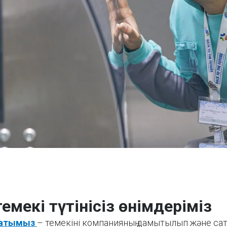
 темекі түтінісіз өнімдеріміз
қсатымыз
– темекіні компанияның дамытылып және с