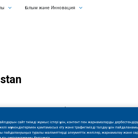
Ғылым және Инновация
лы
Ғылым және Инновация
hstan
ық түкпірінен қызметкерлері бар озық темекі шығаратын
файлдарын сайт тиімді жұмыс істеуі үшін, контент пен жарнамаларды дербестендіру 
желі мүмкіндіктерімен қамтамасыз ету және трафигімізді талдау үшін пайдаланам
тты пайдалануыңыз туралы мәліметтерді әлеуметтік желілер, жарнамалау және са
дің серіктестермен бөлісеміз.