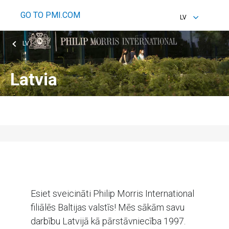
GO TO PMI.COM
LV
EN
LV
LV
Latvia
SIA “Philip Morris Latvia”
Esiet sveicināti Philip Morris International
filiālēs Baltijas valstīs! Mēs sākām savu
darbību Latvijā kā pārstāvniecība 1997.