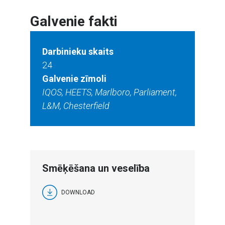
Galvenie fakti
Darbinieku skaits
24
Galvenie zīmoli
IQOS, HEETS, Marlboro, Parliament,
L&M, Chesterfield
Smēķēšana un veselība
DOWNLOAD