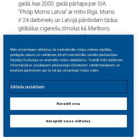
gadā, kas 2000. gadā pārtapa par SIA
“Philip Morris Latvia” ar mītni Rīgā. Mums
ir 24 darbinieki, un Latvijā pārdodam tādus
globālus cigarešu zīmolus kā
Marlboro,
Parliament, L&M un Chesterfield
. Kopš
2018. gada Latvijā tirgojam mūsu jauno
Mēs izmantojam sīkfailus, lai nodrošinātu mūsu vietnes darbību,
karsējamās tabakas sistēmu “
IQOS
” kopā
pielāgotu saturu un reklāmas, kā arī nodrošinātu sociālo plašsaziņas
līdzekļu funkcijas un analizētu mūsu datplūsmu. Turklāt mēs dalāmies
ar karsējamās tabakas vienībām ar
informācijā ar sociālajiem plašsaziņas līdzekļiem, reklāmdevējiem un
nosaukumu “
HEETS
”. Mēs esam vieni no
analīzes partneriem par to, kā jūs izmantojat mūsu vietni.
Latvijas lielākajiem nodokļu maksātājiem
tirdzniecības nozarē un sniedzam
Sīkfailu iestatījumi
korporatīvo ieguldījumu un sabiedrības
atbalstu sociālajām programmām, kuru
Noraidīt visu
mērķis ir nodrošināt vienlīdzīgas iespējas,
novērst vardarbību ģimenē un cilvēku
Akceptēt visus sīkfailus
tirdzniecību.