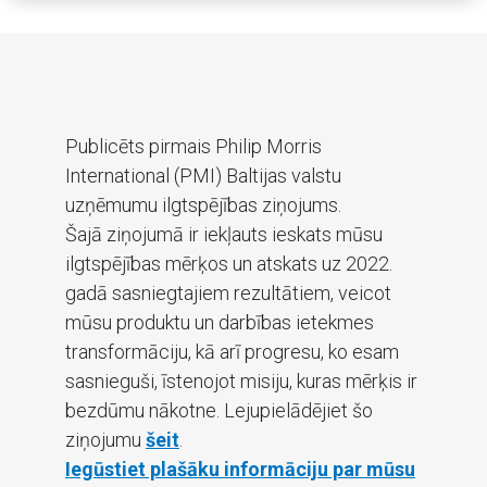
Publicēts pirmais Philip Morris
International (PMI) Baltijas valstu
uzņēmumu ilgtspējības ziņojums.
Šajā ziņojumā ir iekļauts ieskats mūsu
ilgtspējības mērķos un atskats uz 2022.
gadā sasniegtajiem rezultātiem, veicot
mūsu produktu un darbības ietekmes
transformāciju, kā arī progresu, ko esam
sasnieguši, īstenojot misiju, kuras mērķis ir
bezdūmu nākotne. Lejupielādējiet šo
ziņojumu
šeit
.
Iegūstiet plašāku informāciju par mūsu