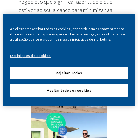
negócio, o que significa fazer tudo o que
estiver ao seu alcance para minimizar as
externalidades negativas associadas à sua
atividade, que começa no produto e
Ao clicar em "Aceitar todos os cookies", concorda com o armazenamento
prossegue ao longo de toda a cadeia de
de cookies no seu dispositivo para melhorar a navegação no site, analisar
a utilização do site e ajudar nas nossas iniciativas de marketing.
valor.
Definições de cookies
Rejeitar Todos
Aceitar todos os cookies